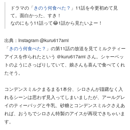
ドラマの「
きのう何食べた？
」11話を今更初めて見
て。面白かった、すき！
なのにもう11話って😂1話から見たいよー！
出典：Instagram @kuru617ami
「
きのう何食べた？
」の第11話の放送を見てミルクティー
アイスを作られたという ＠kuru617ami さん。シャーベッ
トのようにさっぱりしていて、娘さんも喜んで食べてくれ
たそう。
コンデンスミルクまるまる1本分、シロさんが躊躇なく入
れるシーンは思わず見入ってしまいましたが、アールグレ
イのティーバッグと牛乳、砂糖とコンデンスミルクさえあ
れば、おうちでシロさん特製のアイスが再現できちゃいま
す。