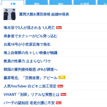
主要
国内
海外
IT 経済
ス
重岡大毅&濱田崇裕 結婚W発表
海水浴で3人が流される 1人死亡
表参道でタクシーがビル突っ込む
台風16号が小笠原近海で発生
海上自衛隊の生々しい映像が物議
教員の性暴力 止まらないワケ
韓国の審判接待疑惑 JFAが調査へ
藤原竜也、「労務改善」アピール
人気YouTuber 白ビキニ加工否定
VIVANT「別班」リアルな実態とは
パー子の認知症 老老介護に不安