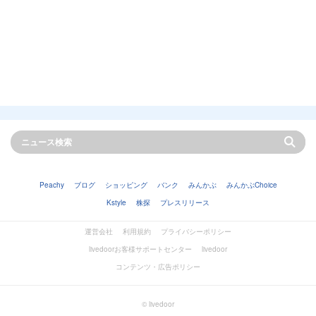
Peachy
ブログ
ショッピング
バンク
みんかぶ
みんかぶChoice
Kstyle
株探
プレスリリース
運営会社
利用規約
プライバシーポリシー
livedoorお客様サポートセンター
livedoor
コンテンツ・広告ポリシー
© livedoor