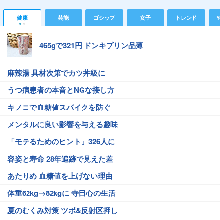
健康
芸能
ゴシップ
女子
トレンド
Y
465gで321円 ドンキプリン品薄
麻辣湯 具材次第でカツ丼級に
うつ病患者の本音とNGな接し方
キノコで血糖値スパイクを防ぐ
メンタルに良い影響を与える趣味
「モテるためのヒント」326人に
容姿と寿命 28年追跡で見えた差
あたりめ 血糖値を上げない理由
体重62kg→82kgに 寺田心の生活
夏のむくみ対策 ツボ&反射区押し