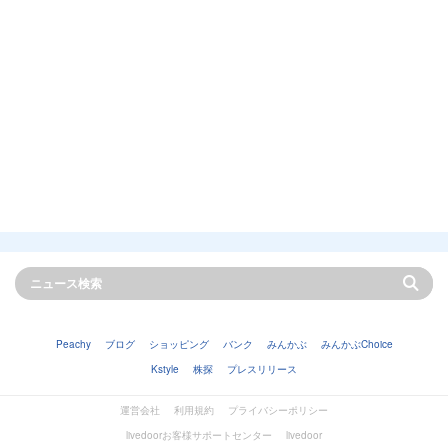
Peachy
ブログ
ショッピング
バンク
みんかぶ
みんかぶChoice
Kstyle
株探
プレスリリース
運営会社
利用規約
プライバシーポリシー
livedoorお客様サポートセンター
livedoor