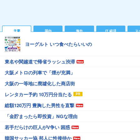
主要
国内
海外
IT 経済
ス
ヨーグルト いつ食べたらいいの
東名や関越道で帰省ラッシュ渋滞
大阪メトロの列車で「煙が充満」
大阪の一等地に廃墟化した商店街
レンタカー予約 10万円分当たる
総額120万円 豊胸した男性を直撃
「金貯まったら即投資」NGな理由
若手だらけの巨人がV争い 困惑
韓国サッカー協 邦人に性接待か