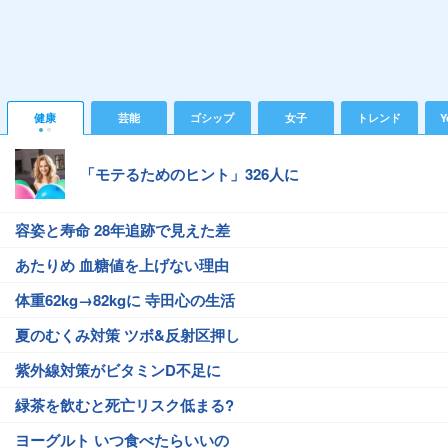
健康
芸能
ゴシップ
女子
トレンド
Y
「モテるためのヒント」326人に
容姿と寿命 28年追跡で見えた差
あたりめ 血糖値を上げない理由
体重62kg→82kgに 寺田心の生活
夏のむくみ対策 ツボ&反射区押し
紫外線対策がビタミンD不足に
緑茶を飲むと死亡リスク低まる?
ヨーグルト いつ食べたらいいの