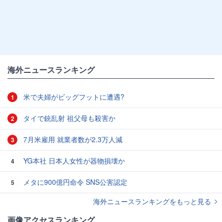
海外ニュースランキング
米で夫婦がビッグフットに遭遇?
1
タイで銃乱射 祖父母も殺害か
2
7月米雇用 就業者数が2.3万人減
3
YG本社 日本人女性が器物損壊か
4
メタに900億円命令 SNS公害認定
5
海外ニュースランキングをもっと見る
画像アクセスランキング