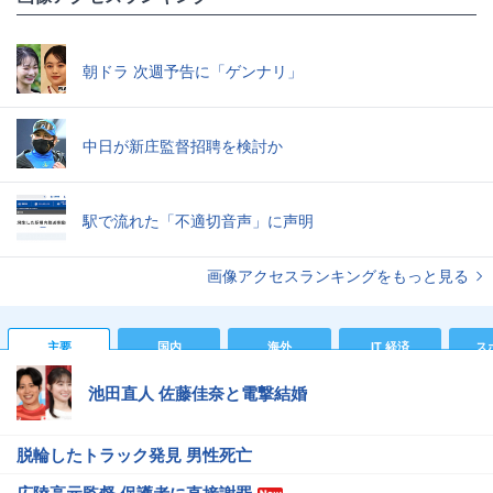
朝ドラ 次週予告に「ゲンナリ」
中日が新庄監督招聘を検討か
駅で流れた「不適切音声」に声明
画像アクセスランキングをもっと見る
主要
国内
海外
IT 経済
ス
池田直人 佐藤佳奈と電撃結婚
脱輪したトラック発見 男性死亡