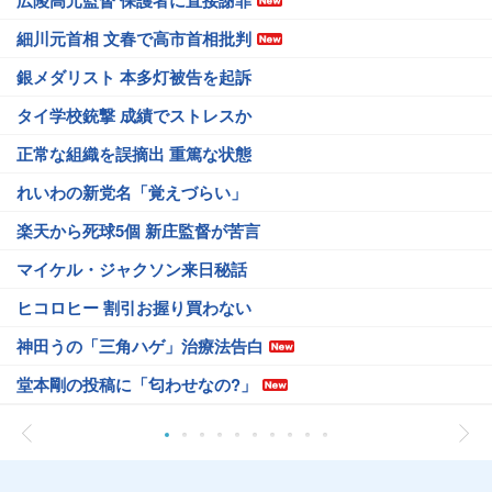
広陵高元監督 保護者に直接謝罪
細川元首相 文春で高市首相批判
銀メダリスト 本多灯被告を起訴
タイ学校銃撃 成績でストレスか
正常な組織を誤摘出 重篤な状態
れいわの新党名「覚えづらい」
楽天から死球5個 新庄監督が苦言
マイケル・ジャクソン来日秘話
ヒコロヒー 割引お握り買わない
神田うの「三角ハゲ」治療法告白
堂本剛の投稿に「匂わせなの?」