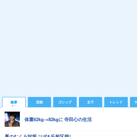
健康
芸能
ゴシップ
女子
トレンド
Y
体重62kg→82kgに 寺田心の生活
夏のむくみ対策 ツボ&反射区押し