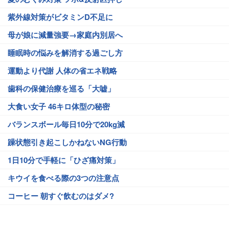
紫外線対策がビタミンD不足に
母が娘に減量強要→家庭内別居へ
睡眠時の悩みを解消する過ごし方
運動より代謝 人体の省エネ戦略
歯科の保健治療を巡る「大嘘」
大食い女子 46キロ体型の秘密
バランスボール毎日10分で20kg減
躁状態引き起こしかねないNG行動
1日10分で手軽に「ひざ痛対策」
キウイを食べる際の3つの注意点
コーヒー 朝すぐ飲むのはダメ?