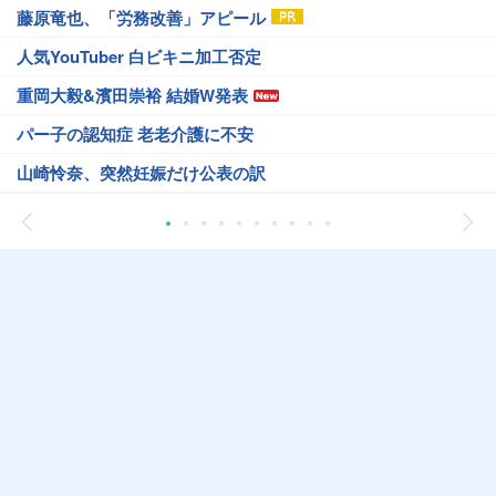
藤原竜也、「労務改善」アピール
人気YouTuber 白ビキニ加工否定
重岡大毅&濱田崇裕 結婚W発表
パー子の認知症 老老介護に不安
山崎怜奈、突然妊娠だけ公表の訳