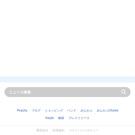
Peachy
ブログ
ショッピング
バンク
みんかぶ
みんかぶChoice
Kstyle
株探
プレスリリース
運営会社
利用規約
プライバシーポリシー