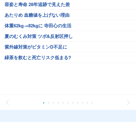
容姿と寿命 28年追跡で見えた差
あたりめ 血糖値を上げない理由
体重62kg→82kgに 寺田心の生活
夏のむくみ対策 ツボ&反射区押し
紫外線対策がビタミンD不足に
緑茶を飲むと死亡リスク低まる?