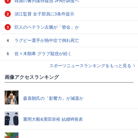
韓国の審判接待疑惑 JFAが調査へ
1
須江監督 女子部員に3条件提示
2
巨人のベテラン左腕が「密会」か
3
ラグビー選手が熱中症で倒れ死亡
4
佐々木朗希 グラブ疑惑が続く
5
スポーツニュースランキングをもっと見る
画像アクセスランキング
森喜朗氏の「影響力」が減退か
重岡大毅&濱田崇裕 結婚W発表