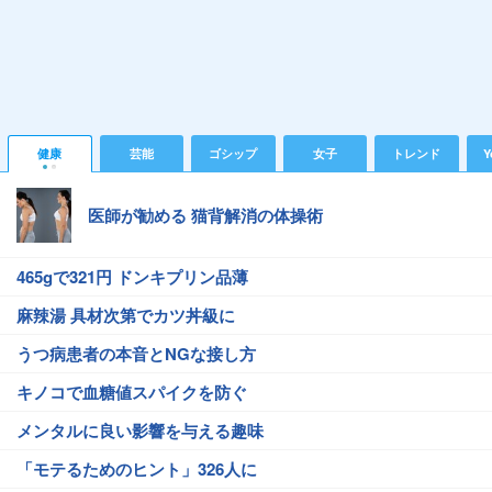
健康
芸能
ゴシップ
女子
トレンド
Y
医師が勧める 猫背解消の体操術
465gで321円 ドンキプリン品薄
麻辣湯 具材次第でカツ丼級に
うつ病患者の本音とNGな接し方
キノコで血糖値スパイクを防ぐ
メンタルに良い影響を与える趣味
「モテるためのヒント」326人に