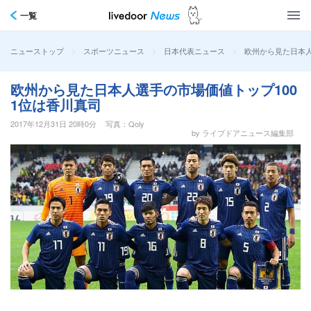
一覧
>
>
>
欧州から見た日本人
ニューストップ
スポーツニュース
日本代表ニュース
欧州から見た日本人選手の市場価値トップ100
1位は香川真司
2017年12月31日 20時0分
写真：Qoly
by ライブドアニュース編集部