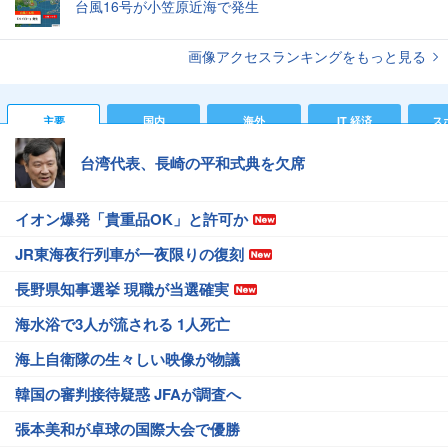
台風16号が小笠原近海で発生
画像アクセスランキングをもっと見る
主要
国内
海外
IT 経済
ス
台湾代表、長崎の平和式典を欠席
イオン爆発「貴重品OK」と許可か
JR東海夜行列車が一夜限りの復刻
長野県知事選挙 現職が当選確実
海水浴で3人が流される 1人死亡
海上自衛隊の生々しい映像が物議
韓国の審判接待疑惑 JFAが調査へ
張本美和が卓球の国際大会で優勝