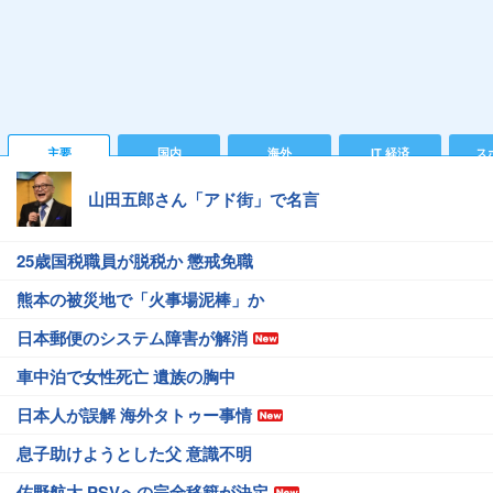
主要
国内
海外
IT 経済
ス
山田五郎さん「アド街」で名言
25歳国税職員が脱税か 懲戒免職
熊本の被災地で「火事場泥棒」か
日本郵便のシステム障害が解消
車中泊で女性死亡 遺族の胸中
日本人が誤解 海外タトゥー事情
息子助けようとした父 意識不明
佐野航大 PSVへの完全移籍が決定