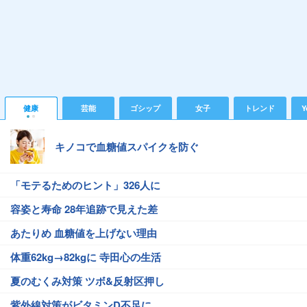
健康
芸能
ゴシップ
女子
トレンド
Y
キノコで血糖値スパイクを防ぐ
「モテるためのヒント」326人に
容姿と寿命 28年追跡で見えた差
あたりめ 血糖値を上げない理由
体重62kg→82kgに 寺田心の生活
夏のむくみ対策 ツボ&反射区押し
紫外線対策がビタミンD不足に