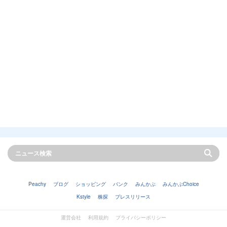
Peachy
ブログ
ショッピング
バンク
みんかぶ
みんかぶChoice
Kstyle
株探
プレスリリース
運営会社
利用規約
プライバシーポリシー