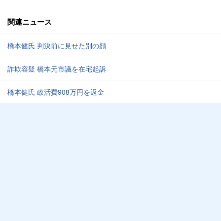
関連ニュース
橋本健氏 判決前に見せた別の顔
詐欺容疑 橋本元市議を在宅起訴
橋本健氏 政活費908万円を返金