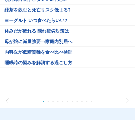
緑茶を飲むと死亡リスク低まる?
ヨーグルト いつ食べたらいい?
休みだが疲れる 隠れ疲労対策は
母が娘に減量強要→家庭内別居へ
内科医が低糖質麺を食べ比べ検証
睡眠時の悩みを解消する過ごし方