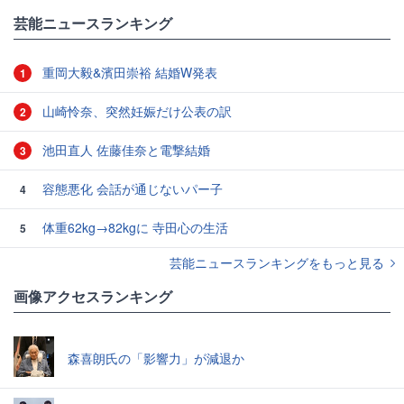
芸能ニュースランキング
重岡大毅&濱田崇裕 結婚W発表
1
山崎怜奈、突然妊娠だけ公表の訳
2
池田直人 佐藤佳奈と電撃結婚
3
容態悪化 会話が通じないパー子
4
体重62kg→82kgに 寺田心の生活
5
芸能ニュースランキングをもっと見る
画像アクセスランキング
森喜朗氏の「影響力」が減退か