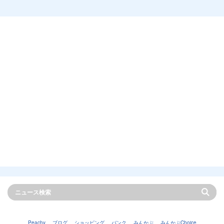
Peachy
ブログ
ショッピング
バンク
みんかぶ
みんかぶChoice