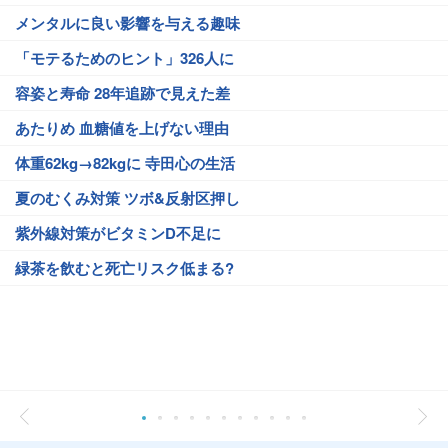
メンタルに良い影響を与える趣味
「モテるためのヒント」326人に
容姿と寿命 28年追跡で見えた差
あたりめ 血糖値を上げない理由
体重62kg→82kgに 寺田心の生活
夏のむくみ対策 ツボ&反射区押し
紫外線対策がビタミンD不足に
緑茶を飲むと死亡リスク低まる?