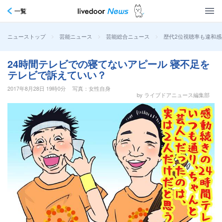
一覧
>
>
>
歴代2位視聴率も違和感
ニューストップ
芸能ニュース
芸能総合ニュース
24時間テレビでの寝てないアピール 寝不足を
テレビで訴えていい？
2017年8月28日 19時0分
写真：女性自身
by ライブドアニュース編集部