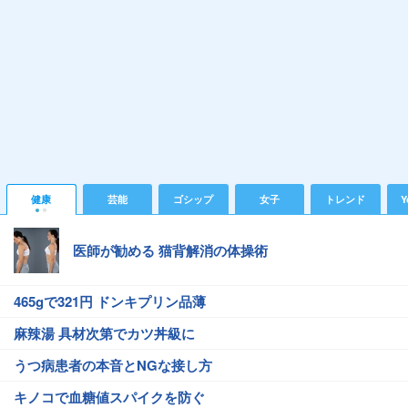
健康
芸能
ゴシップ
女子
トレンド
Y
医師が勧める 猫背解消の体操術
465gで321円 ドンキプリン品薄
麻辣湯 具材次第でカツ丼級に
うつ病患者の本音とNGな接し方
キノコで血糖値スパイクを防ぐ