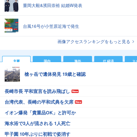
重岡大毅&濱田崇裕 結婚W発表
台風16号が小笠原近海で発生
画像アクセスランキングをもっと見る
主要
国内
海外
IT 経済
ス
槍ヶ岳で遺体発見 19歳と確認
長崎市長 平和宣言を読み飛ばし
台湾代表、長崎の平和式典を欠席
イオン爆発「貴重品OK」と許可か
海水浴で3人が流される 1人死亡
甲子園 10年ぶりに初戦で姿消す