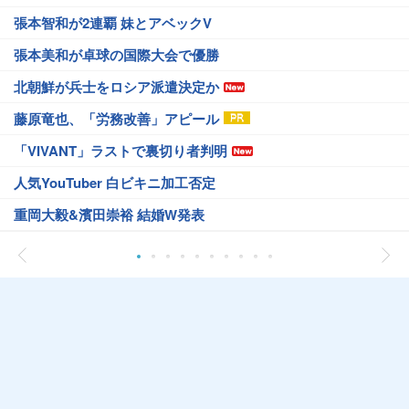
張本智和が2連覇 妹とアベックV
張本美和が卓球の国際大会で優勝
北朝鮮が兵士をロシア派遣決定か
藤原竜也、「労務改善」アピール
「VIVANT」ラストで裏切り者判明
人気YouTuber 白ビキニ加工否定
重岡大毅&濱田崇裕 結婚W発表