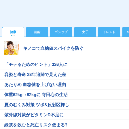
健康
芸能
ゴシップ
女子
トレンド
Y
キノコで血糖値スパイクを防ぐ
「モテるためのヒント」326人に
容姿と寿命 28年追跡で見えた差
あたりめ 血糖値を上げない理由
体重62kg→82kgに 寺田心の生活
夏のむくみ対策 ツボ&反射区押し
紫外線対策がビタミンD不足に
緑茶を飲むと死亡リスク低まる?