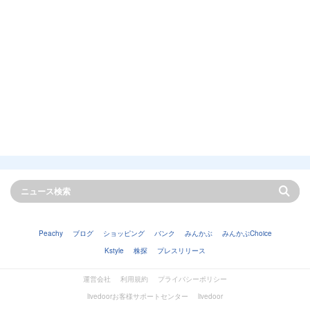
Peachy
ブログ
ショッピング
バンク
みんかぶ
みんかぶChoice
Kstyle
株探
プレスリリース
運営会社
利用規約
プライバシーポリシー
livedoorお客様サポートセンター
livedoor