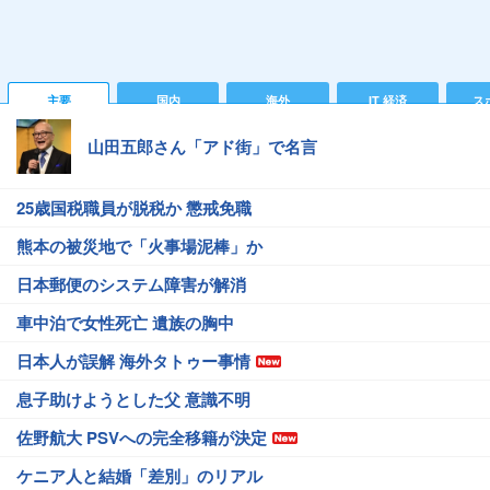
主要
国内
海外
IT 経済
ス
山田五郎さん「アド街」で名言
25歳国税職員が脱税か 懲戒免職
熊本の被災地で「火事場泥棒」か
日本郵便のシステム障害が解消
車中泊で女性死亡 遺族の胸中
日本人が誤解 海外タトゥー事情
息子助けようとした父 意識不明
佐野航大 PSVへの完全移籍が決定
ケニア人と結婚「差別」のリアル