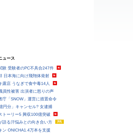
ニュース
試験 受験者のPC不具合247件
鮮 日本海に向け飛翔体発射
キ露店 うなぎで食中毒14人
K職員性被害 出演者に怒りの声
者庁「SNOW」運営に措置命令
3億円分」キャンセル? 女逮捕
ストーリー5 興収100億突破
が語る汗悩みとの向き合い方
ン ONICHA1.4万本を支援