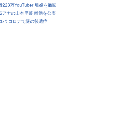
223万YouTuber 離婚を撤回
BSアナの山本里菜 離婚を公表
コバ コロナで謎の後遺症