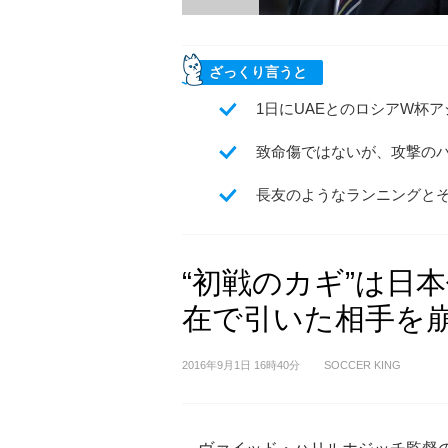
ざっくり言うと
1日にUAEとのロシアW杯
致命傷ではないが、攻撃の
長友のようなランニングと
“初戦のカギ”は日
在で引いた相手を
2016年9月1日 16時40分
SOCCER KING