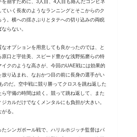
を崩すために、3人目、4人目も絡んだコンビネ
していく長友のようなランニングとそこからのク
ろう。横への揺さぶりとタテへの切り込みの両睨
ばならない。
なオプションを用意しても良かったのでは、と
る原口と宇佐美、スピード豊かな浅野拓磨らの特
イクのような高さが、今回のUAE戦には効果的
を放り込まれ、なおかつ目の前に長身の選手がい
るものだ。空中戦に競り勝ってクロスを跳ね返した
たら守備の時間は続く。競って跳ね返して、また
ィジカルだけでなくメンタルにも負担が大きい。
ながる。
たシンガポール戦で、ハリルホジッチ監督はパ