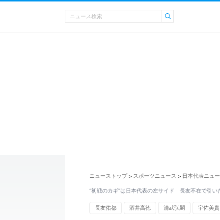
ニューストップ
スポーツニュース
日本代表ニュー
>
>
“初戦のカギ”は日本代表の左サイド 長友不在で引い
長友佑都
酒井高徳
清武弘嗣
宇佐美貴