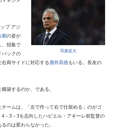
のマネジメ
ップ アジ
佑都
の姿が
し、招集で
写真拡大
ドバックの
左右両サイドに対応する
酒井高徳
もいる。長友の
構築するのか、である。
チームは、「左で作って右で仕留める」のがゴ
4－3－3を志向したハビエル・アギーレ前監督の
あるのは変わらなかった。