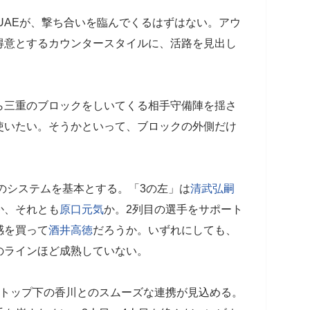
UAEが、撃ち合いを臨んでくるはずはない。アウ
得意とするカウンタースタイルに、活路を見出し
三重のブロックをしいてくる相手守備陣を揺さ
使いたい。そうかといって、ブロックの外側だけ
。
のシステムを基本とする。「3の左」は
清武弘嗣
か、それとも
原口元気
か。2列目の選手をサポート
感を買って
酒井高徳
だろうか。いずれにしても、
のラインほど成熟していない。
トップ下の香川とのスムーズな連携が見込める。