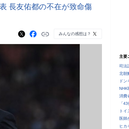
代表 長友佑都の不在が致命傷
みんなの感想は？
主要
司法
北朝
ドン
NH
消費
「4
トイ
医師
ヒカキ