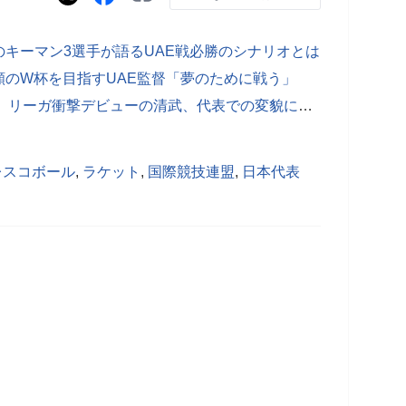
キーマン3選手が語るUAE戦必勝のシナリオとは
のW杯を目指すUAE監督「夢のために戦う」
3枚看板の代役から“勝たせる選手”へ リーガ衝撃デビューの清武、代表での変貌に期待
レスコボール
,
ラケット
,
国際競技連盟
,
日本代表