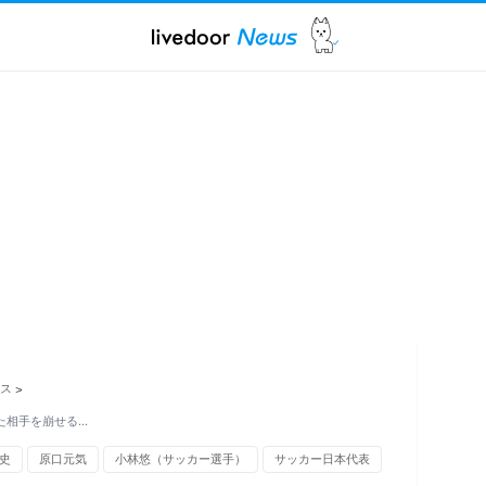
ス
>
た相手を崩せる…
史
原口元気
小林悠（サッカー選手）
サッカー日本代表