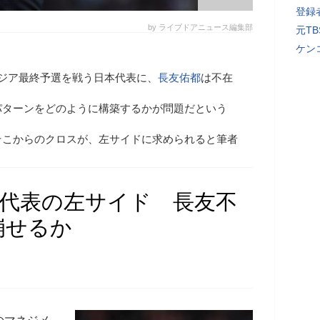
登録者
by ライブドアニュース編集部
元T
ケン
アジア最終予選を戦う日本代表に、
長友佑都
は不在
パターンをどのように構築するかが問題だという
そこからのクロスが、左サイドに求められると筆者
本代表の左サイド 長友不
崩せるか