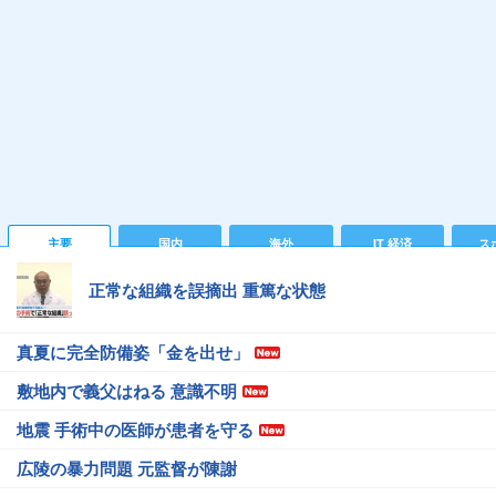
主要
国内
海外
IT 経済
ス
正常な組織を誤摘出 重篤な状態
真夏に完全防備姿「金を出せ」
敷地内で義父はねる 意識不明
地震 手術中の医師が患者を守る
広陵の暴力問題 元監督が陳謝