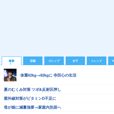
健康
芸能
ゴシップ
女子
トレンド
Y
体重62kg→82kgに 寺田心の生活
夏のむくみ対策 ツボ&反射区押し
紫外線対策がビタミンD不足に
母が娘に減量強要→家庭内別居へ