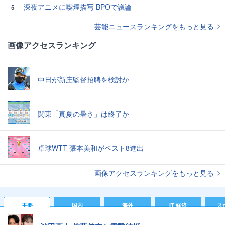
深夜アニメに喫煙描写 BPOで議論
5
芸能ニュースランキングをもっと見る
画像アクセスランキング
中日が新庄監督招聘を検討か
関東「真夏の暑さ」は終了か
卓球WTT 張本美和がベスト8進出
画像アクセスランキングをもっと見る
主要
国内
海外
IT 経済
ス