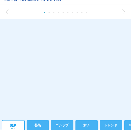
健康
芸能
ゴシップ
女子
トレンド
Y