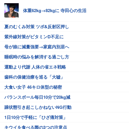
体重62kg→82kgに 寺田心の生活
夏のむくみ対策 ツボ&反射区押し
紫外線対策がビタミンD不足に
母が娘に減量強要→家庭内別居へ
睡眠時の悩みを解消する過ごし方
運動より代謝 人体の省エネ戦略
歯科の保健治療を巡る「大嘘」
大食い女子 46キロ体型の秘密
バランスボール毎日10分で20kg減
躁状態引き起こしかねないNG行動
1日10分で手軽に「ひざ痛対策」
キウイを食べる際の3つの注意点