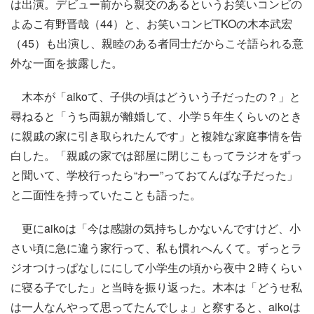
は出演。デビュー前から親交のあるというお笑いコンビの
よゐこ有野晋哉（44）と、お笑いコンビTKOの木本武宏
（45）も出演し、親睦のある者同士だからこそ語られる意
外な一面を披露した。
木本が「aikoて、子供の頃はどういう子だったの？」と
尋ねると「うち両親が離婚して、小学５年生くらいのとき
に親戚の家に引き取られたんです」と複雑な家庭事情を告
白した。「親戚の家では部屋に閉じこもってラジオをずっ
と聞いて、学校行ったら“わー”っておてんばな子だった」
と二面性を持っていたことも語った。
更にaikoは「今は感謝の気持ちしかないんですけど、小
さい頃に急に違う家行って、私も慣れへんくて。ずっとラ
ジオつけっぱなしににして小学生の頃から夜中２時くらい
に寝る子でした」と当時を振り返った。木本は「どうせ私
は一人なんやって思ってたんでしょ」と察すると、aikoは