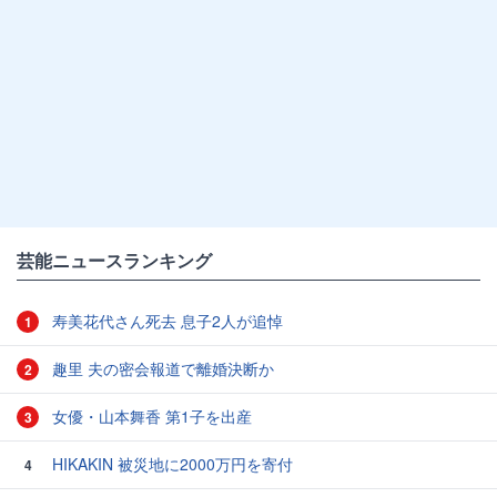
芸能ニュースランキング
寿美花代さん死去 息子2人が追悼
1
趣里 夫の密会報道で離婚決断か
2
女優・山本舞香 第1子を出産
3
HIKAKIN 被災地に2000万円を寄付
4