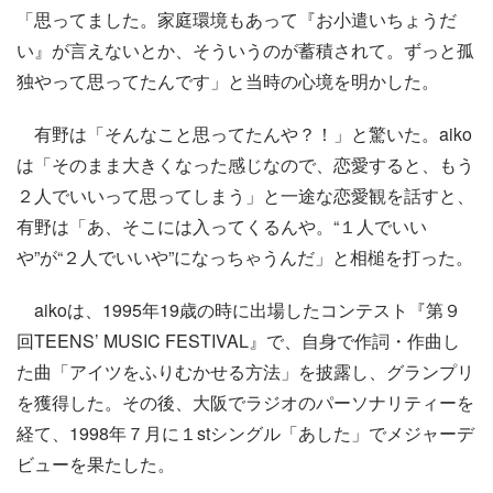
「思ってました。家庭環境もあって『お小遣いちょうだ
い』が言えないとか、そういうのが蓄積されて。ずっと孤
独やって思ってたんです」と当時の心境を明かした。
有野は「そんなこと思ってたんや？！」と驚いた。aiko
は「そのまま大きくなった感じなので、恋愛すると、もう
２人でいいって思ってしまう」と一途な恋愛観を話すと、
有野は「あ、そこには入ってくるんや。“１人でいい
や”が“２人でいいや”になっちゃうんだ」と相槌を打った。
aikoは、1995年19歳の時に出場したコンテスト『第９
回TEENS’ MUSIC FESTIVAL』で、自身で作詞・作曲し
た曲「アイツをふりむかせる方法」を披露し、グランプリ
を獲得した。その後、大阪でラジオのパーソナリティーを
経て、1998年７月に１stシングル「あした」でメジャーデ
ビューを果たした。