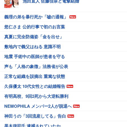
池田直人 佐藤佳奈と電撃結婚
義理の弟を暴行死か「嘘の通報」
悠仁さま 公的行事で初のお言葉
真夏に完全防備姿「金を出せ」
敷地内で義父はねる 意識不明
地震 手術中の医師が患者を守る
声も「人格の象徴」法務省が公表
正常な組織を誤摘出 重篤な状態
久保優太 10代女性との結婚報告
有明高校、9回2死から大逆転勝利
NEMOPHILA メンバー2人が脱退へ
神田うの「3回流産してる」告白
黒木啓司氏 逮捕されていたか