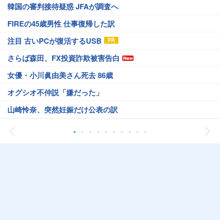
韓国の審判接待疑惑 JFAが調査へ
FIREの45歳男性 仕事復帰した訳
注目 古いPCが復活するUSB
さらば森田、FX投資詐欺被害告白
女優・小川眞由美さん死去 86歳
オグシオ不仲説「嫌だった」
山崎怜奈、突然妊娠だけ公表の訳