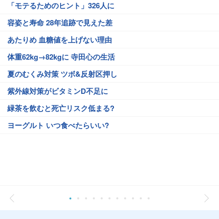
「モテるためのヒント」326人に
容姿と寿命 28年追跡で見えた差
あたりめ 血糖値を上げない理由
体重62kg→82kgに 寺田心の生活
夏のむくみ対策 ツボ&反射区押し
紫外線対策がビタミンD不足に
緑茶を飲むと死亡リスク低まる?
ヨーグルト いつ食べたらいい?