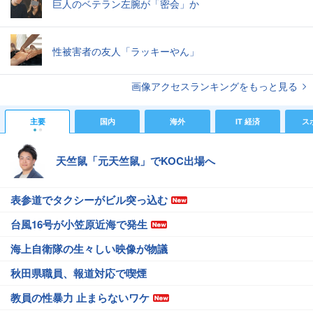
巨人のベテラン左腕が「密会」か
性被害者の友人「ラッキーやん」
画像アクセスランキングをもっと見る
主要
国内
海外
IT 経済
ス
天竺鼠「元天竺鼠」でKOC出場へ
表参道でタクシーがビル突っ込む
台風16号が小笠原近海で発生
海上自衛隊の生々しい映像が物議
秋田県職員、報道対応で喫煙
教員の性暴力 止まらないワケ