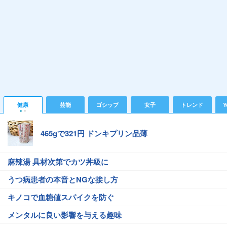
健康
芸能
ゴシップ
女子
トレンド
Y
465gで321円 ドンキプリン品薄
麻辣湯 具材次第でカツ丼級に
うつ病患者の本音とNGな接し方
キノコで血糖値スパイクを防ぐ
メンタルに良い影響を与える趣味