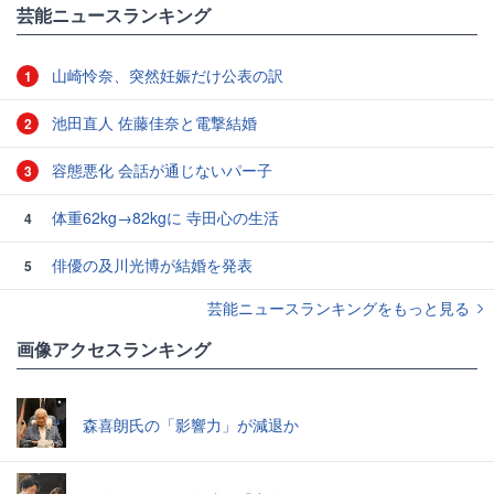
芸能ニュースランキング
山崎怜奈、突然妊娠だけ公表の訳
1
池田直人 佐藤佳奈と電撃結婚
2
容態悪化 会話が通じないパー子
3
体重62kg→82kgに 寺田心の生活
4
俳優の及川光博が結婚を発表
5
芸能ニュースランキングをもっと見る
画像アクセスランキング
森喜朗氏の「影響力」が減退か