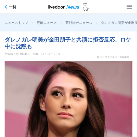
一覧
>
>
>
ダレノガレ明美が金田
ニューストップ
芸能ニュース
芸能総合ニュース
ダレノガレ明美が金田朋子と共演に拒否反応、ロケ
中に沈黙も
2016年4月6日 18時40分
写真：トピックニュース
by ライブドアニュース編集部