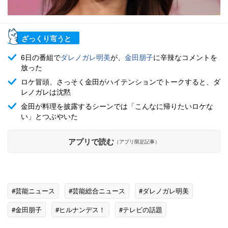
ざっくり言うと
6日の番組で
ダレノガレ明美
が、
金田朋子
に辛辣なコメントを
放った
ロケ冒頭、さっそく金田がハイテンションでトークすると、ダ
レノガレは沈黙
金田が料理を披露するシーンでは「こんなに帰りたいロケな
い」とつぶやいた
アプリで読む
（アプリ限定記事）
#芸能ニュース
#芸能総合ニュース
#ダレノガレ明美
#金田朋子
#ヒルナンデス！
#テレビの話題