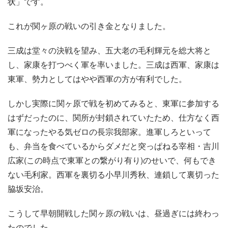
状」です。
これが関ヶ原の戦いの引き金となりました。
三成は堂々の決戦を望み、五大老の毛利輝元を総大将と
し、家康を打つべく軍を率いました。三成は西軍、家康は
東軍、勢力としてはやや西軍の方が有利でした。
しかし実際に関ヶ原で戦を初めてみると、東軍に参加する
はずだったのに、関所が封鎖されていたため、仕方なく西
軍になったやる気ゼロの長宗我部家。進軍しろといって
も、弁当を食べているからダメだと突っぱねる宰相・吉川
広家(この時点で東軍との繋がり有り)のせいで、何もでき
ない毛利家。西軍を裏切る小早川秀秋、連鎖して裏切った
脇坂安治。
こうして早朝開戦した関ヶ原の戦いは、昼過ぎには終わっ
たのでした。