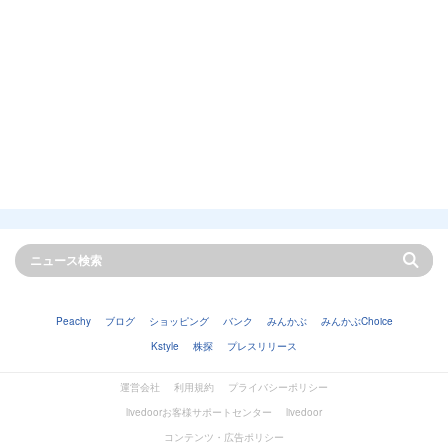
Peachy
ブログ
ショッピング
バンク
みんかぶ
みんかぶChoice
Kstyle
株探
プレスリリース
運営会社
利用規約
プライバシーポリシー
livedoorお客様サポートセンター
livedoor
コンテンツ・広告ポリシー