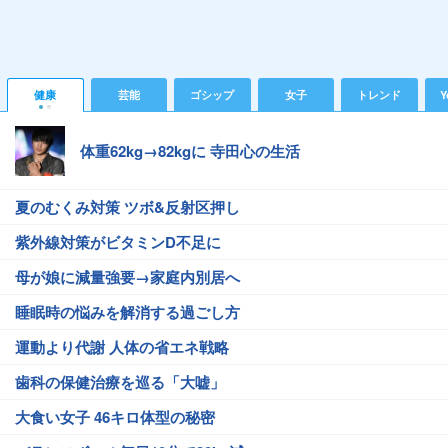
健康
芸能
ゴシップ
女子
トレンド
Y
体重62kg→82kgに 寺田心の生活
夏のむくみ対策 ツボ&反射区押し
紫外線対策がビタミンD不足に
母が娘に減量強要→家庭内別居へ
睡眠時の悩みを解消する過ごし方
運動より代謝 人体の省エネ戦略
歯科の保健治療を巡る「大嘘」
大食い女子 46キロ体型の秘密