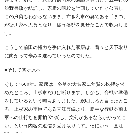
浅野長政が結託し、家康の暗殺を計画していたと公表し、
この真偽もわからないまま、亡き利家の妻である「まつ」
が徳川家へ人質となり、従う姿勢を見せたことで収束しま
す。
こうして前田の権力を手に入れた家康は、着々と天下取り
に向かって歩みを進めていったのでした。
■そして関ヶ原へ
そして1600年。家康は、各地の大名家に年賀の挨拶を求
めたところ、上杉家だけは断ります。しかも、合戦の準備
をしているという噂もありました。釈明しろと言ったとこ
ろ、上杉家の重臣である直江兼続より、勝手な行動や前田
家への仕打ちを揶揄(やゆ)し、文句があるならかかってこ
い、という内容の返信を受け取ります。俗にいう「直江