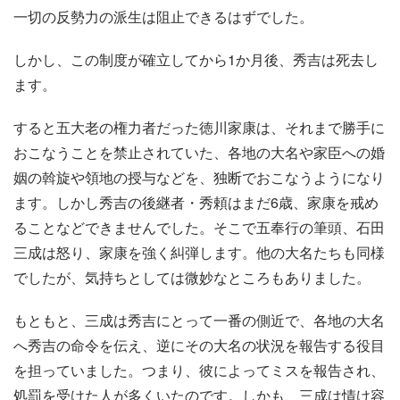
一切の反勢力の派生は阻止できるはずでした。
しかし、この制度が確立してから1か月後、秀吉は死去し
ます。
すると五大老の権力者だった徳川家康は、それまで勝手に
おこなうことを禁止されていた、各地の大名や家臣への婚
姻の斡旋や領地の授与などを、独断でおこなうようになり
ます。しかし秀吉の後継者・秀頼はまだ6歳、家康を戒め
ることなどできませんでした。そこで五奉行の筆頭、石田
三成は怒り、家康を強く糾弾します。他の大名たちも同様
でしたが、気持ちとしては微妙なところもありました。
もともと、三成は秀吉にとって一番の側近で、各地の大名
へ秀吉の命令を伝え、逆にその大名の状況を報告する役目
を担っていました。つまり、彼によってミスを報告され、
処罰を受けた人が多くいたのです。しかも、三成は情け容