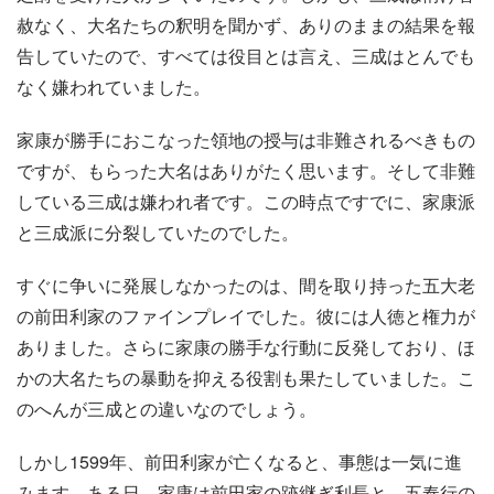
赦なく、大名たちの釈明を聞かず、ありのままの結果を報
告していたので、すべては役目とは言え、三成はとんでも
なく嫌われていました。
家康が勝手におこなった領地の授与は非難されるべきもの
ですが、もらった大名はありがたく思います。そして非難
している三成は嫌われ者です。この時点ですでに、家康派
と三成派に分裂していたのでした。
すぐに争いに発展しなかったのは、間を取り持った五大老
の前田利家のファインプレイでした。彼には人徳と権力が
ありました。さらに家康の勝手な行動に反発しており、ほ
かの大名たちの暴動を抑える役割も果たしていました。こ
のへんが三成との違いなのでしょう。
しかし1599年、前田利家が亡くなると、事態は一気に進
みます。ある日、家康は前田家の跡継ぎ利長と、五奉行の