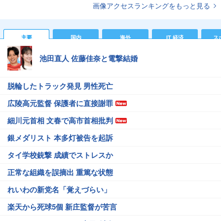
画像アクセスランキングをもっと見る
主要
国内
海外
IT 経済
ス
池田直人 佐藤佳奈と電撃結婚
脱輪したトラック発見 男性死亡
広陵高元監督 保護者に直接謝罪
細川元首相 文春で高市首相批判
銀メダリスト 本多灯被告を起訴
タイ学校銃撃 成績でストレスか
正常な組織を誤摘出 重篤な状態
れいわの新党名「覚えづらい」
楽天から死球5個 新庄監督が苦言