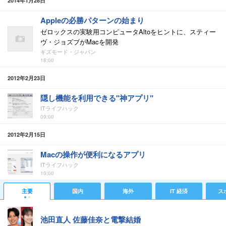
2014年1月28日
Appleの必勝パターンの始まり
ゼロックスの実験用コンピュータAltoをヒントに、スティー
ヴ・ジョズブがMacを開発
ギズモード・ジャパン
18:00
2012年2月23日
隠し機能を利用できる"神アプリ"
ITライフハック
09:00
2012年2月15日
Macの操作が便利になるアプリ
ITライフハック
10:00
主要
国内
海外
IT 経済
ス
池田直人 佐藤佳奈と電撃結婚