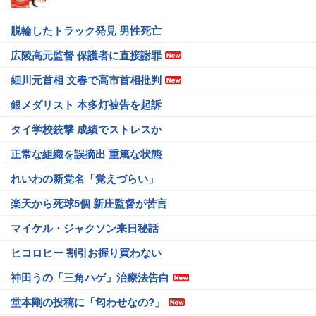
脱輪したトラック発見 男性死亡
広陵高元監督 保護者に直接謝罪
細川元首相 文春で高市首相批判
銀メダリスト 本多灯被告を起訴
タイ学校銃撃 成績でストレスか
正常な組織を誤摘出 重篤な状態
れいわの新党名「覚えづらい」
楽天から死球5個 新庄監督が苦言
マイケル・ジャクソン来日秘話
ヒコロヒー 割引お握り買わない
神田うの「三角ハゲ」治療法告白
堂本剛の投稿に「匂わせなの?」