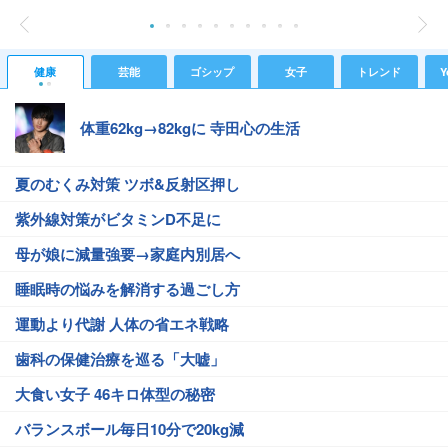
健康
芸能
ゴシップ
女子
トレンド
Y
体重62kg→82kgに 寺田心の生活
夏のむくみ対策 ツボ&反射区押し
紫外線対策がビタミンD不足に
母が娘に減量強要→家庭内別居へ
睡眠時の悩みを解消する過ごし方
運動より代謝 人体の省エネ戦略
歯科の保健治療を巡る「大嘘」
大食い女子 46キロ体型の秘密
バランスボール毎日10分で20kg減