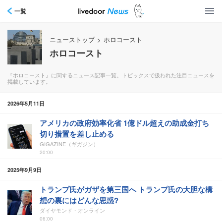
一覧
ニューストップ
>
ホロコースト
ホロコースト
『ホロコースト』に関するニュース記事一覧。トピックスで扱われた注目ニュースを
掲載しています。
2026年5月11日
アメリカの政府効率化省 1億ドル超えの助成金打ち
切り措置を差し止める
GIGAZINE（ギガジン）
20:00
2025年9月9日
トランプ氏がガザを第三国へ トランプ氏の大胆な構
想の裏にはどんな思惑?
ダイヤモンド・オンライン
06:00