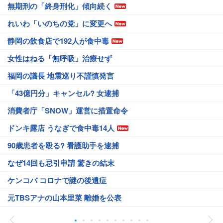
無期刑の「終身刑化」傾向続く
れいわ「いのちの党」に変更へ
静岡の飲食店で192人が食中毒
女性はねる「無呼吸」治療せず
福岡の議長 地震巡り不謹慎発言
「43億円分」キャンセル? 女逮捕
消費者庁「SNOW」運営に措置命令
ドンキ露店 うなぎで食中毒14人
90歳患者を殴る? 看護助手を逮捕
なぜ14回も忌引申請 驚きの結末
ケンコバ コロナで謎の後遺症
元TBSアナの山本里菜 離婚を公表