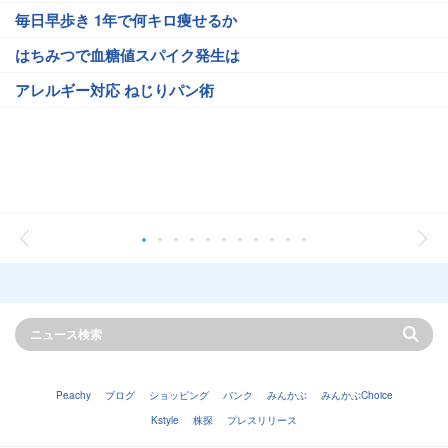
毎日早歩き 1年で何キロ痩せるか
はちみつで血糖値スパイク発生は
アレルギー対応 ねじりパン術
Peachy
ブログ
ショッピング
バンク
みんかぶ
みんかぶChoice
Kstyle
株探
プレスリリース