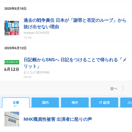
2025年8月18日
過去の戦争責任 日本が「謝罪と否定のループ」から
抜け出せない理由
livedoor ECHOES
13:46
2025年6月12日
日記帳からSNSへ 日記をつけることで得られる「メ
リット」
おとなの週末Web
08:00
次ヘ
主要
国内
海外
IT 経済
ス
NHK職員性被害 出演者に怒りの声