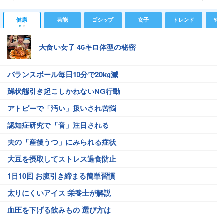
健康
芸能
ゴシップ
女子
トレンド
Y
大食い女子 46キロ体型の秘密
バランスボール毎日10分で20kg減
躁状態引き起こしかねないNG行動
アトピーで「汚い」扱いされ苦悩
認知症研究で「音」注目される
夫の「産後うつ」にみられる症状
大豆を摂取してストレス過食防止
1日10回 お腹引き締まる簡単習慣
太りにくいアイス 栄養士が解説
血圧を下げる飲みもの 選び方は