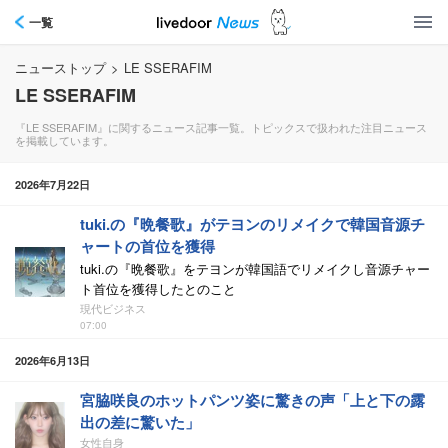
一覧
ニューストップ
>
LE SSERAFIM
LE SSERAFIM
『LE SSERAFIM』に関するニュース記事一覧。トピックスで扱われた注目ニュース
を掲載しています。
2026年7月22日
tuki.の『晩餐歌』がテヨンのリメイクで韓国音源チ
ャートの首位を獲得
tuki.の『晩餐歌』をテヨンが韓国語でリメイクし音源チャー
ト首位を獲得したとのこと
現代ビジネス
07:00
2026年6月13日
宮脇咲良のホットパンツ姿に驚きの声「上と下の露
出の差に驚いた」
女性自身