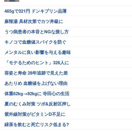
465gで321円 ドンキプリン品薄
麻辣湯 具材次第でカツ丼級に
うつ病患者の本音とNGな接し方
キノコで血糖値スパイクを防ぐ
メンタルに良い影響を与える趣味
「モテるためのヒント」326人に
容姿と寿命 28年追跡で見えた差
あたりめ 血糖値を上げない理由
体重62kg→82kgに 寺田心の生活
夏のむくみ対策 ツボ&反射区押し
紫外線対策がビタミンD不足に
緑茶を飲むと死亡リスク低まる?