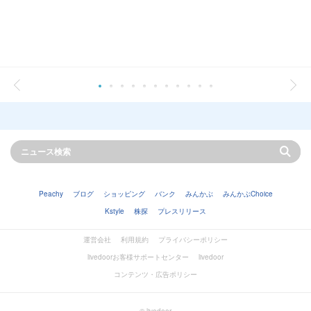
Peachy
ブログ
ショッピング
バンク
みんかぶ
みんかぶChoice
Kstyle
株探
プレスリリース
運営会社
利用規約
プライバシーポリシー
livedoorお客様サポートセンター
livedoor
コンテンツ・広告ポリシー