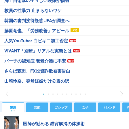
海上自衛隊の生々しい映像が物議
教員の性暴力 止まらないワケ
韓国の審判接待疑惑 JFAが調査へ
藤原竜也、「労務改善」アピール
人気YouTuber 白ビキニ加工否定
VIVANT「別班」リアルな実態とは
パー子の認知症 老老介護に不安
さらば森田、FX投資詐欺被害告白
山崎怜奈、突然妊娠だけ公表の訳
健康
芸能
ゴシップ
女子
トレンド
Y
医師が勧める 猫背解消の体操術