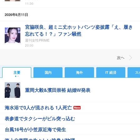
11:30
2026年6月11日
宮脇咲良、超ミニ丈ホットパンツ姿披露「え、履き
忘れてる！？」ファン騒然
週刊女性PRIME
20:00
次ヘ
主要
国内
海外
IT 経済
ス
重岡大毅&濱田崇裕 結婚W発表
海水浴で3人が流される 1人死亡
表参道でタクシーがビル突っ込む
台風16号が小笠原近海で発生