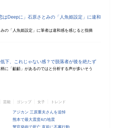
恋はDeepに」石原さとみの「人魚姫設定」に違和
とみの「人魚姫設定」に筆者は違和感を感じると指摘
聴率低下、これじゃない感？で脱落者が後を絶たず
役柄に「齟齬」があるのではと分析する声が多いそう
芸能
ゴシップ
女子
トレンド
アジカン 三原重夫さんを追悼
熊本で最大震度4の地震
警官発砲で死亡 直前に不審行動