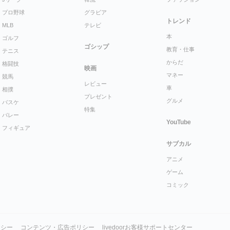
プロ野球
グラビア
トレンド
MLB
テレビ
本
ゴルフ
ゴシップ
教育・仕事
テニス
からだ
格闘技
映画
マネー
競馬
レビュー
車
相撲
プレゼント
グルメ
バスケ
特集
バレー
YouTube
フィギュア
サブカル
アニメ
ゲーム
コミック
リシー
コンテンツ・広告ポリシー
livedoorお客様サポートセンター