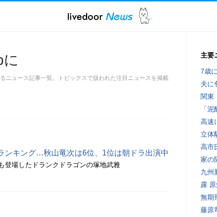
主要
pに
7歳
関するニュース記事一覧。トピックスで扱われた注目ニュースを掲載
夫に
関東
「泥
高速
立体
高市
ランキング…秋山竜次は6位、1位は朝ドラ出演中
家の
も登場したドランクドラゴンの塚地武雅
九州
露 
無期
藤原