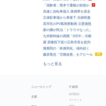
「泥酔者」熊本で通報が頻発か
高速に自転車侵入 路側帯を逆走
立体駐車場から車落下 夫婦死傷
高市氏のPV風視察動画 立憲激怒
家の隣が民泊「トラウマなった」
九州新幹線の再開「8月中」示唆
露 原爆投下巡り広島市長を批判
無期刑の「終身刑化」傾向続く
藤原竜也「労務改善」をアピール
もっと見る
ニューストップ
IT 経済
経済総合
主要
マーケット
Web