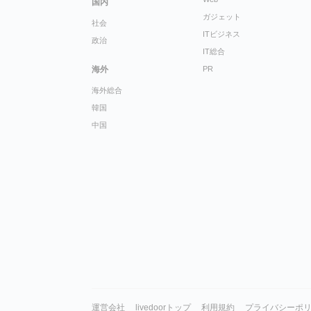
国内
ガジェット
社会
ITビジネス
政治
IT総合
海外
PR
海外総合
韓国
中国
運営会社
livedoorトップ
利用規約
プライバシーポ