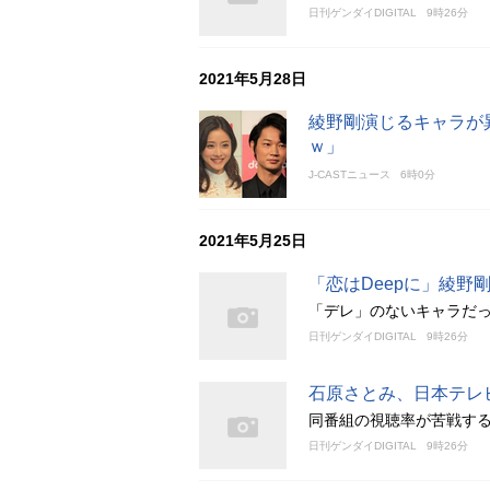
日刊ゲンダイDIGITAL
9時26分
2021年5月28日
綾野剛演じるキャラが
ｗ」
J-CASTニュース
6時0分
2021年5月25日
「恋はDeepに」綾
「デレ」のないキャラだっ
日刊ゲンダイDIGITAL
9時26分
石原さとみ、日本テレ
同番組の視聴率が苦戦する
日刊ゲンダイDIGITAL
9時26分