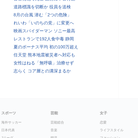
道路標識を切断か 役員を送検
8月の台風 潜む「2つの危険」
れいわ「いのちの党」に変更へ
映画スパイダーマン ソニー最高
レストランで192人食中毒 静岡
夏のボーナス平均 初の100万超え
任天堂 熊本地震被災者へ対応も
女性はねる「無呼吸」治療せず
志らく コア層との溝深まるか
スポーツ
芸能
女子
海外サッカー
芸能総合
恋愛
日本代表
音楽
ライフスタイル
Jリーグ
韓流
ファッション