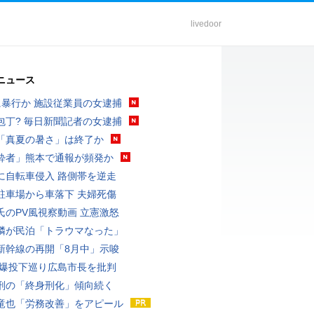
livedoor
ニュース
に暴行か 施設従業員の女逮捕
包丁? 毎日新聞記者の女逮捕
「真夏の暑さ」は終了か
酔者」熊本で通報が頻発か
に自転車侵入 路側帯を逆走
駐車場から車落下 夫婦死傷
氏のPV風視察動画 立憲激怒
隣が民泊「トラウマなった」
新幹線の再開「8月中」示唆
原爆投下巡り広島市長を批判
刑の「終身刑化」傾向続く
竜也「労務改善」をアピール