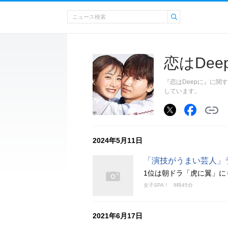
恋はDee
『恋はDeepに』に
しています。
2024年5月11日
「演技がうまい芸人」
1位は朝ドラ「虎に翼」に
女子SPA！
8時45分
2021年6月17日