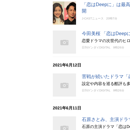
「恋はDeepに」は最
開
J-CASTニュース
20時7分
今田美桜 「恋はDee
恋愛ドラマの次世代のヒ
日刊ゲンダイDIGITAL
9時26分
2021年6月12日
苦戦が続いたドラマ「
設定や内容を巡る酷評も
日刊ゲンダイDIGITAL
9時26分
2021年6月11日
石原さとみ、主演ドラ
石原の主演ドラマ「恋はD