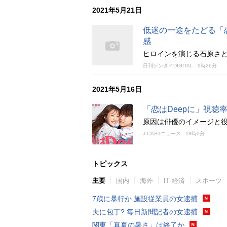
2021年5月21日
低迷の一途をたどる「
感
ヒロインを演じる石原さ
日刊ゲンダイDIGITAL
9時26分
2021年5月16日
「恋はDeepに」視
原因は俳優のイメージと
J-CASTニュース
18時0分
トピックス
主要
国内
海外
IT 経済
スポーツ
7歳に暴行か 施設従業員の女逮捕
夫に包丁? 毎日新聞記者の女逮捕
関東「真夏の暑さ」は終了か