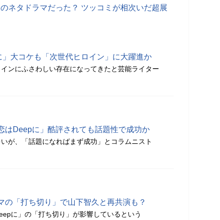
高のネタドラマだった？ ツッコミが相次いだ超展
pに」大コケも「次世代ヒロイン」に大躍進か
ロインにふさわしい存在になってきたと芸能ライター
恋はDeepに」酷評されても話題性で成功か
多いが、「話題になればまず成功」とコラムニスト
マの「打ち切り」で山下智久と再共演も？
eepに」の「打ち切り」が影響しているという