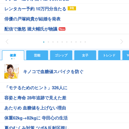
レンタカー予約 10万円分当たる
俳優の戸塚純貴が結婚を発表
配信で激怒 堀大輔氏が物議
健康
芸能
ゴシップ
女子
トレンド
Y
キノコで血糖値スパイクを防ぐ
「モテるためのヒント」326人に
容姿と寿命 28年追跡で見えた差
あたりめ 血糖値を上げない理由
体重62kg→82kgに 寺田心の生活
夏のむくみ対策 ツボ&反射区押し