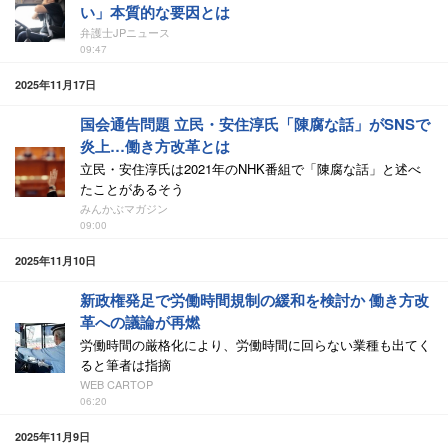
い」本質的な要因とは
弁護士JPニュース
09:47
2025年11月17日
国会通告問題 立民・安住淳氏「陳腐な話」がSNSで
炎上…働き方改革とは
立民・安住淳氏は2021年のNHK番組で「陳腐な話」と述べ
たことがあるそう
みんかぶマガジン
09:00
2025年11月10日
新政権発足で労働時間規制の緩和を検討か 働き方改
革への議論が再燃
労働時間の厳格化により、労働時間に回らない業種も出てく
ると筆者は指摘
WEB CARTOP
06:20
2025年11月9日