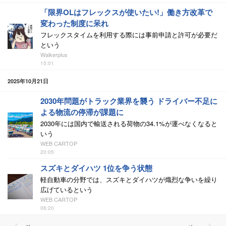
「限界OLはフレックスが使いたい!」働き方改革で
変わった制度に呆れ
フレックスタイムを利用する際には事前申請と許可が必要だ
という
Walkerplus
15:01
2025年10月21日
2030年問題がトラック業界を襲う ドライバー不足に
よる物流の停滞が課題に
2030年には国内で輸送される荷物の34.1%が運べなくなると
いう
WEB CARTOP
20:05
スズキとダイハツ 1位を争う状態
軽自動車の分野では、スズキとダイハツが熾烈な争いを繰り
広げているという
WEB CARTOP
06:20