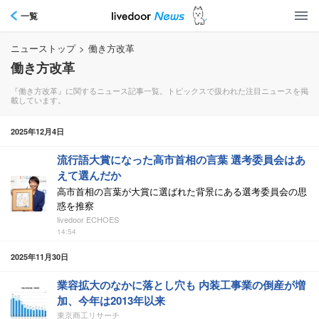
一覧
ニューストップ
>
働き方改革
働き方改革
『働き方改革』に関するニュース記事一覧。トピックスで扱われた注目ニュースを掲
載しています。
2025年12月4日
流行語大賞になった高市首相の言葉 選考委員会はあ
えて選んだか
高市首相の言葉が大賞に選ばれた背景にある選考委員会の思
惑を推察
livedoor ECHOES
14:54
2025年11月30日
業容拡大のなかに落とし穴も 内装工事業の倒産が増
加、今年は2013年以来
東京商工リサーチ