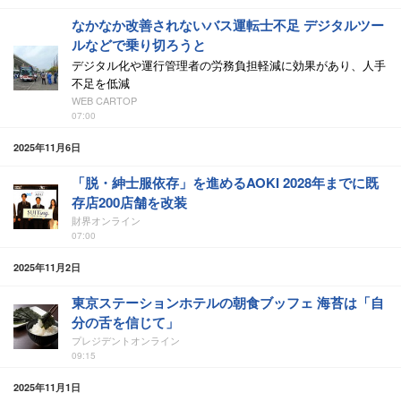
なかなか改善されないバス運転士不足 デジタルツー
ルなどで乗り切ろうと
デジタル化や運行管理者の労務負担軽減に効果があり、人手
不足を低減
WEB CARTOP
07:00
2025年11月6日
「脱・紳士服依存」を進めるAOKI 2028年までに既
存店200店舗を改装
財界オンライン
07:00
2025年11月2日
東京ステーションホテルの朝食ブッフェ 海苔は「自
分の舌を信じて」
プレジデントオンライン
09:15
2025年11月1日