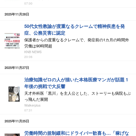
07:00
2025年11月28日
50代女性教諭が度重なるクレームで精神疾患を発
症、公務災害に認定
保護者からの度重なるクレームで、発症前の1カ月の時間外
労働は90時間超
KNB NEWS
20:06
2025年11月27日
治療知識ゼロの人が描いた本格医療マンガが話題 1
年後の挑戦で大反響
天才外科医「黒川」を主人公とした、ストーリーも病院もぶ
っ飛んだ展開
Walkerplus
07:31
2025年11月25日
労働時間の規制緩和にドライバー歓喜も…「稼げな