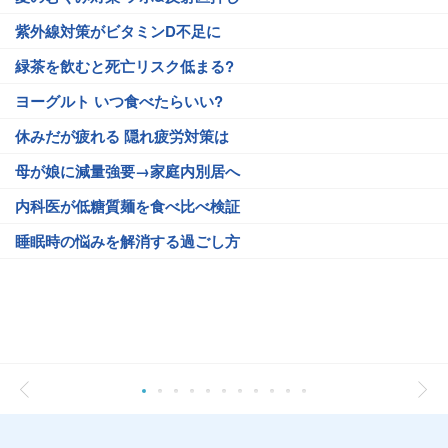
紫外線対策がビタミンD不足に
緑茶を飲むと死亡リスク低まる?
ヨーグルト いつ食べたらいい?
休みだが疲れる 隠れ疲労対策は
母が娘に減量強要→家庭内別居へ
内科医が低糖質麺を食べ比べ検証
睡眠時の悩みを解消する過ごし方