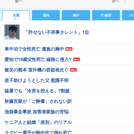
前ヘ
次ヘ
主要
国内
海外
IT 経済
ス
「許せない不祥事タレント」1位
車中泊で女性死亡 遺族の胸中
愛知で19歳女性死亡 線路に侵入?
被災の熊本 室外機の窃盗相次ぐ
息子助けようとした父 意識不明
猛暑でも「冷房を控える」7割超
秋篠宮家が「ご静養」されない訳
池袋暴走事故 加害者家族の苦悩
ケニア人と結婚「差別」のリアル
ラグビー選手が熱中症で倒れ死亡