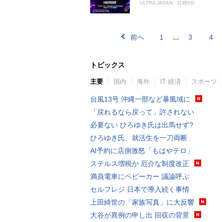
ULTRA JAPAN
11時0分
...
前へ
1
3
4
トピックス
主要
国内
海外
IT 経済
スポーツ
台風13号 沖縄一部など暴風域に
「戻れるなら戻って」許されない
必要ない ひろゆき氏は出馬せず?
ひろゆき氏、就活生を一刀両断
AI予約に店側激怒「もはやテロ」
ステルス増税か 厄介な制度改正
満員電車にベビーカー 議論呼ぶ
セルフレジ 日本で導入続く事情
上田綺世の「家族写真」に大反響
大谷が異例の申し出 回収の背景