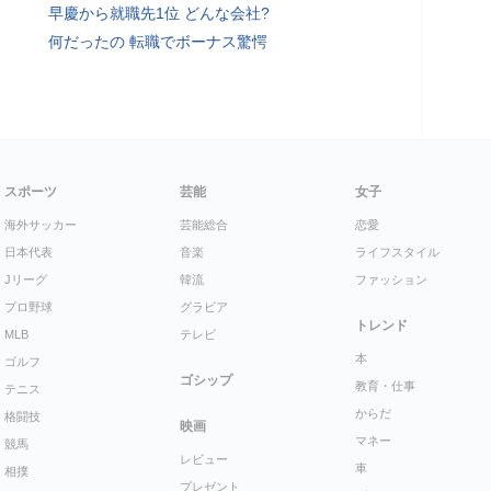
早慶から就職先1位 どんな会社?
何だったの 転職でボーナス驚愕
スポーツ
芸能
女子
海外サッカー
芸能総合
恋愛
日本代表
音楽
ライフスタイル
Jリーグ
韓流
ファッション
プロ野球
グラビア
トレンド
MLB
テレビ
本
ゴルフ
ゴシップ
教育・仕事
テニス
からだ
格闘技
映画
マネー
競馬
レビュー
車
相撲
プレゼント