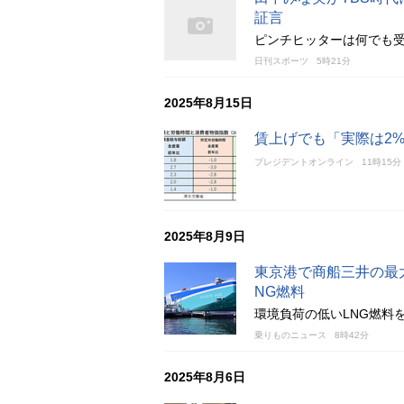
証言
ピンチヒッターは何でも
日刊スポーツ
5時21分
2025年8月15日
賃上げでも「実際は2
プレジデントオンライン
11時15分
2025年8月9日
東京港で商船三井の最大
NG燃料
環境負荷の低いLNG燃料
乗りものニュース
8時42分
2025年8月6日