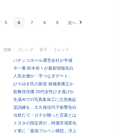
5
6
7
8
9
次へ
芸能
ゴシップ
女子
トレンド
パチンコホール運営会社が半減
今一番 鈴木奈々が最新情報告白
人気女優が「手つなぎデート」
ひろゆき氏の新党 候補者擁立か
歌舞伎俳優 20代女性ひき逃げか
生成AIでの写真集加工に注意喚起
逆訓練を…大久保佳代子衝撃告白
当然だ C・ロナが贈った言葉とは
トヨタの指定席が…時価市場変化
ド軍に「最強ブルペン構想」浮上