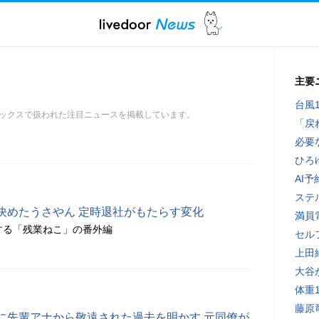
主要
台風
ックスで扱われた注目ニュースを掲載しています。
「戻
必要
ひろ
AI
ステ
決めたうさやん 定時退社がもたらす変化
満員
する「残業ねこ」の番外編
セル
上田
大谷
体重
藤原
代に先輩アナから敬遠された過去を明かす 元同僚が