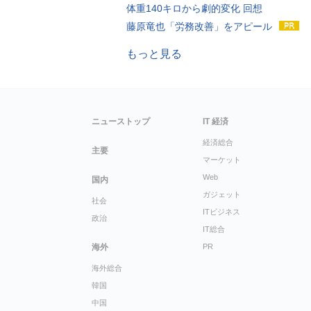
体重140キロから劇的変化 回想
藤原竜也「労務改善」をアピール
もっと見る
ニューストップ
IT 経済
経済総合
主要
マーケット
Web
国内
ガジェット
社会
ITビジネス
政治
IT総合
海外
PR
海外総合
韓国
中国