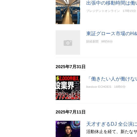
出張中の移動時間は働
プレジデントオンライン
17時15分
東証グロース市場のH
財経新聞
9時56分
2025年7月31日
「働きたい人が働けな
livedoor ECHOES
18時0分
2025年7月11日
天才すぎるDJ 全公演
活動休止を経て、新たな