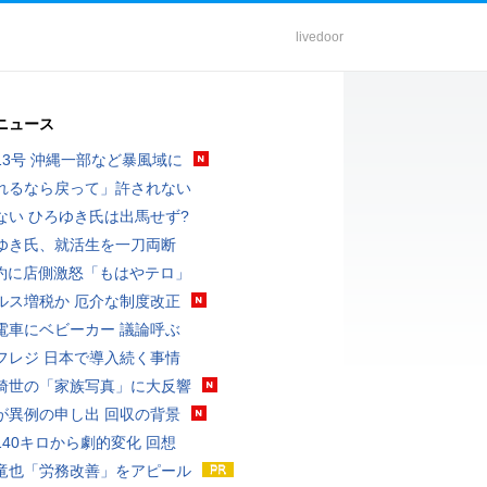
livedoor
ニュース
13号 沖縄一部など暴風域に
れるなら戻って」許されない
ない ひろゆき氏は出馬せず?
ゆき氏、就活生を一刀両断
予約に店側激怒「もはやテロ」
ルス増税か 厄介な制度改正
電車にベビーカー 議論呼ぶ
フレジ 日本で導入続く事情
綺世の「家族写真」に大反響
が異例の申し出 回収の背景
140キロから劇的変化 回想
竜也「労務改善」をアピール