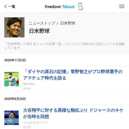
一覧
ニューストップ
>
日米野球
日米野球
『日米野球』に関するニュース記事一覧。トピックスで扱われた注目ニュースを掲載
しています。
2025年11月3日
「ダイヤの原石の記憶」菅野智之がプロ野球選手の
アマチュア時代を語る
Sportiva
09:50
2025年8月24日
大谷翔平に対する異様な熱狂ぶり ドジャースのキケ
が当時を回想
ココカラネクスト
05:30