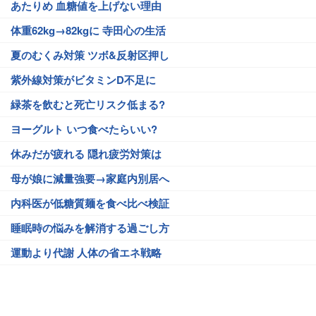
あたりめ 血糖値を上げない理由
体重62kg→82kgに 寺田心の生活
夏のむくみ対策 ツボ&反射区押し
紫外線対策がビタミンD不足に
緑茶を飲むと死亡リスク低まる?
ヨーグルト いつ食べたらいい?
休みだが疲れる 隠れ疲労対策は
母が娘に減量強要→家庭内別居へ
内科医が低糖質麺を食べ比べ検証
睡眠時の悩みを解消する過ごし方
運動より代謝 人体の省エネ戦略