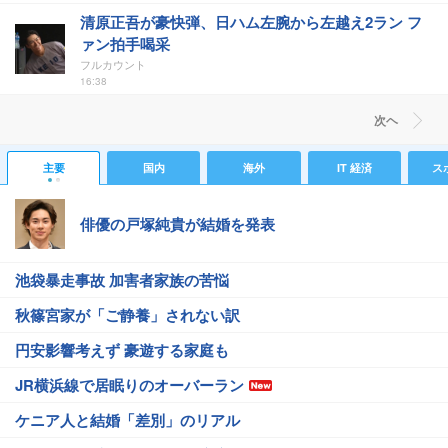
清原正吾が豪快弾、日ハム左腕から左越え2ラン フ
ァン拍手喝采
フルカウント
16:38
次ヘ
主要
国内
海外
IT 経済
ス
俳優の戸塚純貴が結婚を発表
池袋暴走事故 加害者家族の苦悩
秋篠宮家が「ご静養」されない訳
円安影響考えず 豪遊する家庭も
JR横浜線で居眠りのオーバーラン
ケニア人と結婚「差別」のリアル