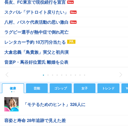
長友、FC東京で現役続行を宣言
スクバル「デトロイト戻りたい」
八村、バスケ代表活動の思い激白
ラグビー選手が熱中症で倒れ死亡
レンタカー予約 10万円分当たる
大倉忠義「鳥貴族」実父と初共演
音楽P・蔦谷好位置氏 離婚を公表
健康
芸能
ゴシップ
女子
トレンド
Y
「モテるためのヒント」326人に
容姿と寿命 28年追跡で見えた差