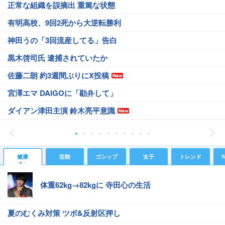
正常な組織を誤摘出 重篤な状態
有明高校、9回2死から大逆転勝利
神田うの「3回流産してる」告白
黒木啓司氏 逮捕されていたか
佐藤二朗 約3週間ぶりにX投稿
宮澤エマ DAIGOに「勘弁して」
ダイアン津田主演 鈴木亮平意識
健康
芸能
ゴシップ
女子
トレンド
Y
体重62kg→82kgに 寺田心の生活
夏のむくみ対策 ツボ&反射区押し