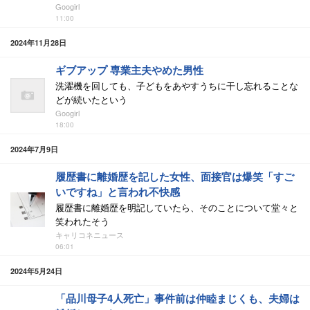
Googirl
11:00
2024年11月28日
ギブアップ 専業主夫やめた男性
洗濯機を回しても、子どもをあやすうちに干し忘れることな
どが続いたという
Googirl
18:00
2024年7月9日
履歴書に離婚歴を記した女性、面接官は爆笑「すご
いですね」と言われ不快感
履歴書に離婚歴を明記していたら、そのことについて堂々と
笑われたそう
キャリコネニュース
06:01
2024年5月24日
「品川母子4人死亡」事件前は仲睦まじくも、夫婦は