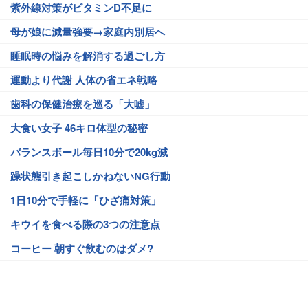
紫外線対策がビタミンD不足に
母が娘に減量強要→家庭内別居へ
睡眠時の悩みを解消する過ごし方
運動より代謝 人体の省エネ戦略
歯科の保健治療を巡る「大嘘」
大食い女子 46キロ体型の秘密
バランスボール毎日10分で20kg減
躁状態引き起こしかねないNG行動
1日10分で手軽に「ひざ痛対策」
キウイを食べる際の3つの注意点
コーヒー 朝すぐ飲むのはダメ?