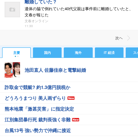
離婚していた？
遺体の脇で倒れていた40代父親は事件前に離婚していたと、
文春が報じた
文春オンライン
11:30
次ヘ
主要
国内
海外
IT 経済
ス
池田直人 佐藤佳奈と電撃結婚
詐取金で競艇? 約1.3億円脱税か
どうろうまつり 美人画ずらり
熊本地震「激甚災害」に指定決定
江別集団暴行死 裁判長強く非難
台風13号 強い勢力で沖縄に接近