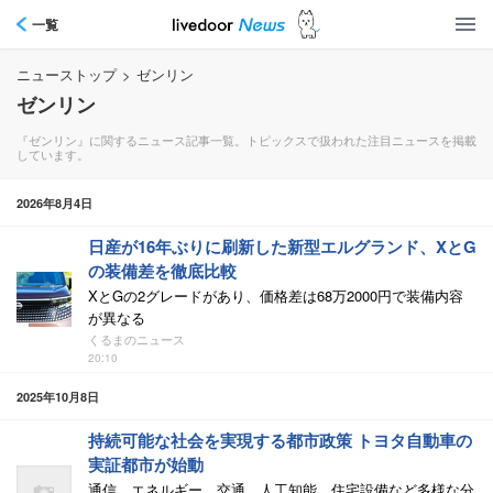
一覧
ニューストップ
>
ゼンリン
ゼンリン
『ゼンリン』に関するニュース記事一覧。トピックスで扱われた注目ニュースを掲載
しています。
2026年8月4日
日産が16年ぶりに刷新した新型エルグランド、XとG
の装備差を徹底比較
XとGの2グレードがあり、価格差は68万2000円で装備内容
が異なる
くるまのニュース
20:10
2025年10月8日
持続可能な社会を実現する都市政策 トヨタ自動車の
実証都市が始動
通信、エネルギー、交通、人工知能、住宅設備など多様な分