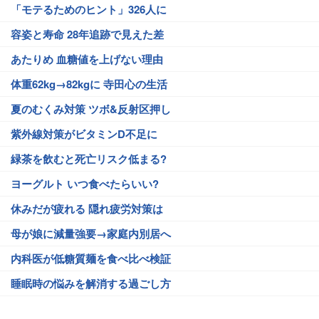
「モテるためのヒント」326人に
容姿と寿命 28年追跡で見えた差
あたりめ 血糖値を上げない理由
体重62kg→82kgに 寺田心の生活
夏のむくみ対策 ツボ&反射区押し
紫外線対策がビタミンD不足に
緑茶を飲むと死亡リスク低まる?
ヨーグルト いつ食べたらいい?
休みだが疲れる 隠れ疲労対策は
母が娘に減量強要→家庭内別居へ
内科医が低糖質麺を食べ比べ検証
睡眠時の悩みを解消する過ごし方