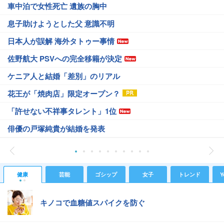
車中泊で女性死亡 遺族の胸中
息子助けようとした父 意識不明
日本人が誤解 海外タトゥー事情
佐野航大 PSVへの完全移籍が決定
ケニア人と結婚「差別」のリアル
花王が「焼肉店」限定オープン？
「許せない不祥事タレント」1位
俳優の戸塚純貴が結婚を発表
健康
芸能
ゴシップ
女子
トレンド
Y
キノコで血糖値スパイクを防ぐ