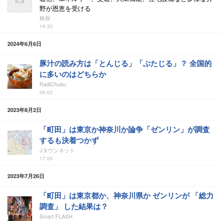
野が恩恵を受ける
株探
19:30
2024年6月6日
豚汁の読み方は「とんじる」「ぶたじる」？ 全国的
に多いのはどちらか
RadiChubu
06:02
2023年8月2日
「町田」は東京か神奈川か論争「ゼンリン」が調査
するも決着つかず
Jタウンネット
17:00
2023年7月26日
「町田」は東京都か、神奈川県か ゼンリンが 「総力
調査」 した結果は？
Smart FLASH