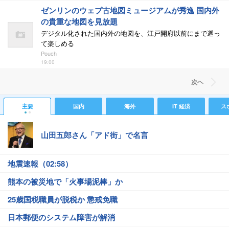
ゼンリンのウェブ古地図ミュージアムが秀逸 国内外
の貴重な地図を見放題
デジタル化された国内外の地図を、江戸開府以前にまで遡っ
て楽しめる
Pouch
19:00
次ヘ
主要
国内
海外
IT 経済
ス
山田五郎さん「アド街」で名言
地震速報（02:58）
熊本の被災地で「火事場泥棒」か
25歳国税職員が脱税か 懲戒免職
日本郵便のシステム障害が解消