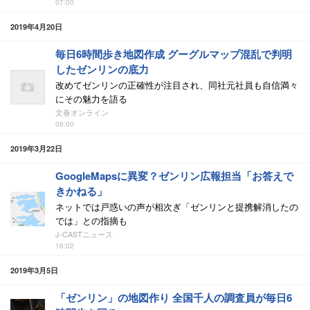
07:00
2019年4月20日
毎日6時間歩き地図作成 グーグルマップ混乱で判明
したゼンリンの底力
改めてゼンリンの正確性が注目され、同社元社員も自信満々
にその魅力を語る
文春オンライン
06:00
2019年3月22日
GoogleMapsに異変？ゼンリン広報担当「お答えで
きかねる」
ネットでは戸惑いの声が相次ぎ「ゼンリンと提携解消したの
では」との指摘も
J-CASTニュース
16:02
2019年3月5日
「ゼンリン」の地図作り 全国千人の調査員が毎日6