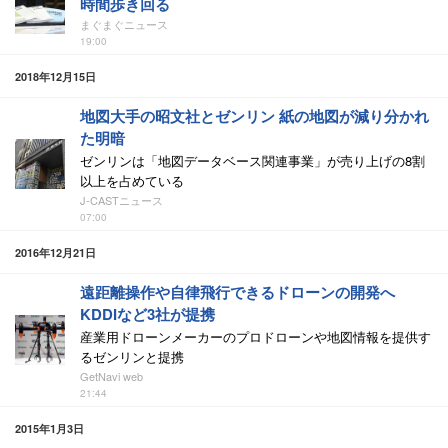
時間歩き回る
まぐまぐニュース
19:00
2018年12月15日
地図大手の昭文社とゼンリン 紙の地図が減り分かれ
た明暗
ゼンリンは「地図データベース関連事業」が売り上げの8割
以上を占めている
J-CASTニュース
07:00
2016年12月21日
遠距離操作や自律飛行できるドローンの開発へ
KDDIなど3社が提携
産業用ドローンメーカーのプロドローンや地図情報を提供す
るゼンリンと提携
GetNavi web
21:44
2015年1月3日