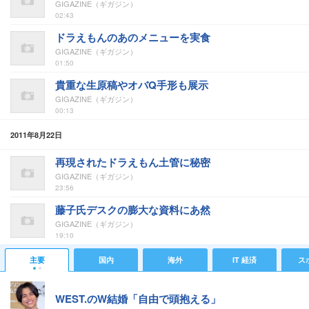
GIGAZINE（ギガジン）
02:43
ドラえもんのあのメニューを実食
GIGAZINE（ギガジン）
01:50
貴重な生原稿やオバQ手形も展示
GIGAZINE（ギガジン）
00:13
2011年8月22日
再現されたドラえもん土管に秘密
GIGAZINE（ギガジン）
23:56
藤子氏デスクの膨大な資料にあ然
GIGAZINE（ギガジン）
19:10
主要
国内
海外
IT 経済
ス
WEST.のW結婚「自由で頭抱える」