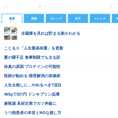
健康
芸能
ゴシップ
女子
トレンド
Y
冷蔵庫を見れば貯まる家かわかる
こじるり「人生最高体重」を更新
夏の寝不足 食事制限でも太る訳
体臭の原因 プロテインの可能性
医師が勧める 猫背解消の体操術
人生台無しに…やめるべき7項目
465gで321円 ドンキプリン品薄
麻辣湯 具材次第でカツ丼級に
うつ病患者の本音とNGな接し方