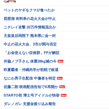
ペットのヤギをクマが食べたか
琵琶湖 有料券の花火大会が中止
ニチレイ攻撃 20万件情報流出か
天皇皇后両陛下 熊本県に金一封
中止の花火大会、3市が関与否定
「お金使えない症候群」FPが解説
井脇ノブ子さん 体重38kg減の今
昨夏覇者・沖縄尚学が初戦で敗退
なにわ男子生配信 中傷者を特定
佐藤二朗 映画配信告知でX再開か
STARTO初 博士号アイドルが快挙
ダレノガレ 支援金振り込み報告