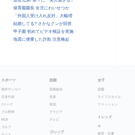
豊臣兄弟! 茶々に「美人過ぎる」
保育園園長 女児にわいせつか
「外国人受け入れ反対」大幅増
結婚してる? さかなクンが回答
甲子園 初めてビデオ検証を実施
地震に便乗した詐欺 注意喚起
スポーツ
芸能
女子
海外サッカー
芸能総合
恋愛
日本代表
音楽
ライフスタイル
Jリーグ
韓流
ファッション
プロ野球
グラビア
トレンド
MLB
テレビ
本
ゴルフ
ゴシップ
教育・仕事
テニス