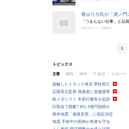
香山リカ氏が「虎ノ門
「つまんない仕事」と以
日刊スポーツ
19時8分
1
トピックス
主要
国内
海外
IT 経済
スポーツ
脱輪したトラック発見 男性死亡
広陵高元監督 保護者に直接謝罪
銀メダリスト 本多灯被告を起訴
詐取金で競艇? 約1.3億円脱税か
熊本地震「激甚災害」に指定決定
地震 手術中の医師が患者を守る