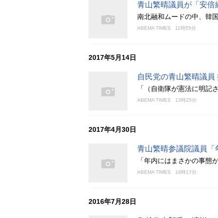
青山繁晴議員が「安倍
南北融和ムードの中、韓
ABEMA TIMES
11時55分
2017年5月14日
自民党の青山繁晴議員
「（自衛隊が憲法に明記
ABEMA TIMES
13時25分
2017年4月30日
青山繁晴参議院議員「
「年内にはまさかの事態が
ABEMA TIMES
16時17分
2016年7月28日