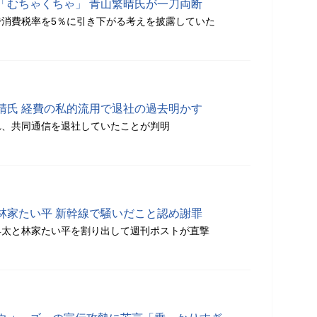
「むちゃくちゃ」 青山繁晴氏が一刀両断
消費税率を5％に引き下がる考えを披露していた
晴氏 経費の私的流用で退社の過去明かす
れ、共同通信を退社していたことが判明
林家たい平 新幹線で騒いだこと認め謝罪
昇太と林家たい平を割り出して週刊ポストが直撃