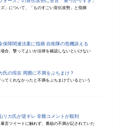
ウォーズ」の宣伝攻勢に苦言「乗っかりすぎ」
ーズ」について、「ものすごい宣伝攻勢」と指摘
全保障関連法案に指摘 自衛隊の危機訴える
た場合、撃ってよいか法律を確認しないといけない
カ氏の現在 周囲に不満をぶちまけ？
守ってくれなかったと不満をぶちまけているという
山リカ氏が逆ギレ 非難コメントが殺到
は暴言ツイートに触れず、番組の不満が記されていた