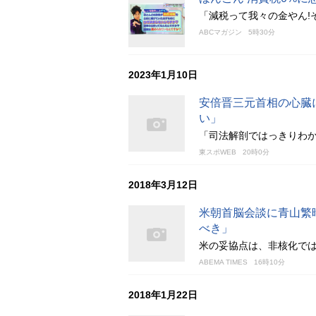
「減税って我々の金やん!
ABCマガジン
5時30分
2023年1月10日
安倍晋三元首相の心臓
い」
「司法解剖ではっきりわ
東スポWEB
20時0分
2018年3月12日
米朝首脳会談に青山繁
べき」
米の妥協点は、非核化で
ABEMA TIMES
16時10分
2018年1月22日