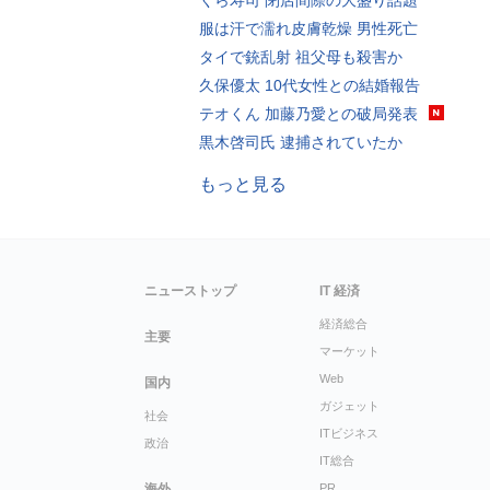
くら寿司 閉店間際の大盛り話題
服は汗で濡れ皮膚乾燥 男性死亡
タイで銃乱射 祖父母も殺害か
久保優太 10代女性との結婚報告
テオくん 加藤乃愛との破局発表
黒木啓司氏 逮捕されていたか
もっと見る
ニューストップ
IT 経済
経済総合
主要
マーケット
Web
国内
ガジェット
社会
ITビジネス
政治
IT総合
海外
PR