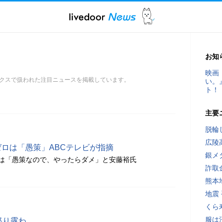
お知
映画
クスで扱われた注目ニュースを掲載しています。
い。
ト！
主要
脱輪
広陵
ゼロは「愚策」ABCテレビが指摘
銀メ
は「愚策なので、やったらダメ」と安藤裕氏
詐取
熊本
地震
くら
服は
怒り露わ