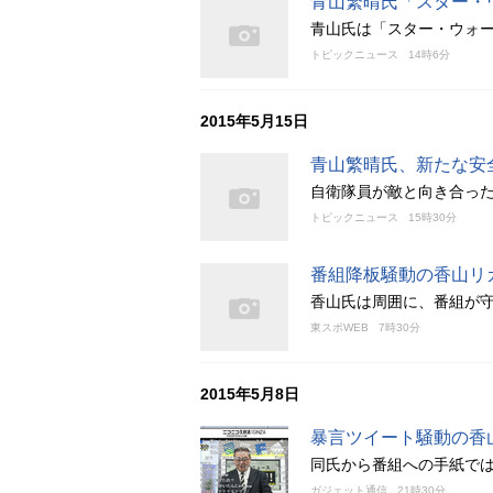
青山繁晴氏「スター・
青山氏は「スター・ウォ
トピックニュース
14時6分
2015年5月15日
青山繁晴氏、新たな安
自衛隊員が敵と向き合っ
トピックニュース
15時30分
番組降板騒動の香山リ
香山氏は周囲に、番組が
東スポWEB
7時30分
2015年5月8日
暴言ツイート騒動の香
同氏から番組への手紙で
ガジェット通信
21時30分