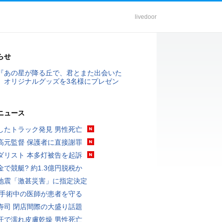
livedoor
らせ
『あの星が降る丘で、君とまた出会いた
』オリジナルグッズを3名様にプレゼン
ニュース
したトラック発見 男性死亡
高元監督 保護者に直接謝罪
ダリスト 本多灯被告を起訴
金で競艇? 約1.3億円脱税か
地震「激甚災害」に指定決定
 手術中の医師が患者を守る
寿司 閉店間際の大盛り話題
汗で濡れ皮膚乾燥 男性死亡