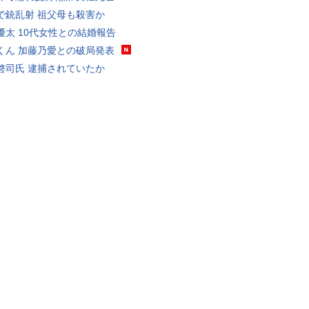
で銃乱射 祖父母も殺害か
優太 10代女性との結婚報告
くん 加藤乃愛との破局発表
啓司氏 逮捕されていたか