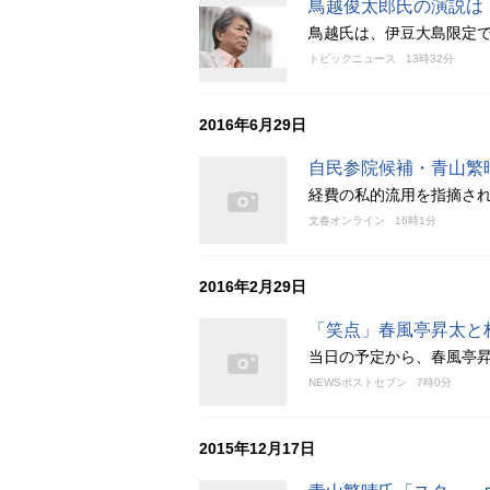
鳥越俊太郎氏の演説は
鳥越氏は、伊豆大島限定で
トピックニュース
13時32分
2016年6月29日
自民参院候補・青山繁
経費の私的流用を指摘さ
文春オンライン
16時1分
2016年2月29日
「笑点」春風亭昇太と
当日の予定から、春風亭
NEWSポストセブン
7時0分
2015年12月17日