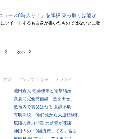
ニュース8時入り！」を降板 乗っ取りは嘘か
前にツイートするも自身が書いたものではないと主張
2
次へ
芸能
ゴシップ
女子
トレンド
池田直人 佐藤佳奈と電撃結婚
真夏に完全防備姿「金を出せ」
敷地内で義父はねる 意識不明
有明高校、9回2死から大逆転勝利
広陵の暴力問題 元監督が陳謝
神田うの「3回流産してる」告白