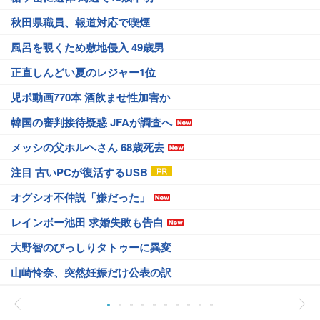
秋田県職員、報道対応で喫煙
風呂を覗くため敷地侵入 49歳男
正直しんどい夏のレジャー1位
児ポ動画770本 酒飲ませ性加害か
韓国の審判接待疑惑 JFAが調査へ
メッシの父ホルヘさん 68歳死去
注目 古いPCが復活するUSB
オグシオ不仲説「嫌だった」
レインボー池田 求婚失敗も告白
大野智のびっしりタトゥーに異変
山崎怜奈、突然妊娠だけ公表の訳