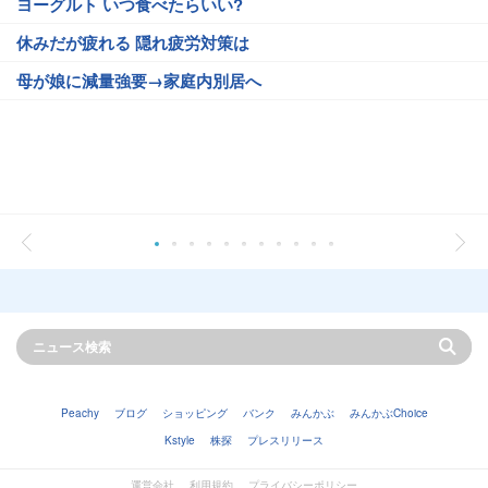
ヨーグルト いつ食べたらいい?
休みだが疲れる 隠れ疲労対策は
母が娘に減量強要→家庭内別居へ
Peachy
ブログ
ショッピング
バンク
みんかぶ
みんかぶChoice
Kstyle
株探
プレスリリース
運営会社
利用規約
プライバシーポリシー