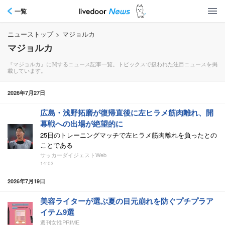
一覧
ニューストップ
>
マジョルカ
マジョルカ
『マジョルカ』に関するニュース記事一覧。トピックスで扱われた注目ニュースを掲
載しています。
2026年7月27日
広島・浅野拓磨が復帰直後に左ヒラメ筋肉離れ、開
幕戦への出場が絶望的に
25日のトレーニングマッチで左ヒラメ筋肉離れを負ったとの
ことである
サッカーダイジェストWeb
14:03
2026年7月19日
美容ライターが選ぶ夏の目元崩れを防ぐプチプラア
イテム9選
週刊女性PRIME