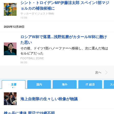
シント・トロイデンMF伊藤涼太郎 スペイン1部マジ
ョルカの補強候補に
サッカーダイジェストWeb
10:56
2025年12月29日
ロシアW杯で落選...浅野拓磨がカタールW杯に懸け
た思い
その後、ドイツ1部ハノーファーへ移籍し、次に選んだ地は
セルビアだった
FOOTBALL ZONE
06:50
次ヘ
主要
国内
海外
IT 経済
ス
海上自衛隊の生々しい映像が物議
槍ヶ岳に遺体 周辺で19歳不明