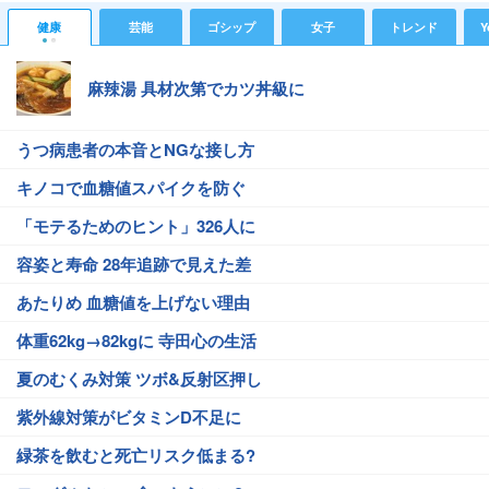
健康
芸能
ゴシップ
女子
トレンド
Y
麻辣湯 具材次第でカツ丼級に
うつ病患者の本音とNGな接し方
キノコで血糖値スパイクを防ぐ
「モテるためのヒント」326人に
容姿と寿命 28年追跡で見えた差
あたりめ 血糖値を上げない理由
体重62kg→82kgに 寺田心の生活
夏のむくみ対策 ツボ&反射区押し
紫外線対策がビタミンD不足に
緑茶を飲むと死亡リスク低まる?