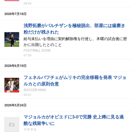
09:00
2026年7月18日
浅野拓磨がパルチザンを極秘脱出、部屋には歯磨き
粉だけが残された
給与未払いを理由に契約解除権を行使し、木曜の試合後に密
かに出国したとのこと
FOOTBALL ZONE
07:20
2026年6月19日
フェネルバフチェがムリキの完全移籍を発表 マジョ
ルカとの原則合意
SOCCER KING
02:01
2026年5月24日
マジョルカがオビエドに3-0で完勝 史上稀に見る過
酷な残留争いに
ゲキサカ