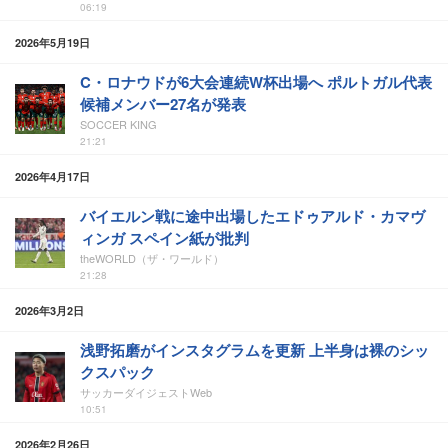
06:19
2026年5月19日
C・ロナウドが6大会連続W杯出場へ ポルトガル代表
候補メンバー27名が発表
SOCCER KING
21:21
2026年4月17日
バイエルン戦に途中出場したエドゥアルド・カマヴ
ィンガ スペイン紙が批判
theWORLD（ザ・ワールド）
21:28
2026年3月2日
浅野拓磨がインスタグラムを更新 上半身は裸のシッ
クスパック
サッカーダイジェストWeb
10:51
2026年2月26日