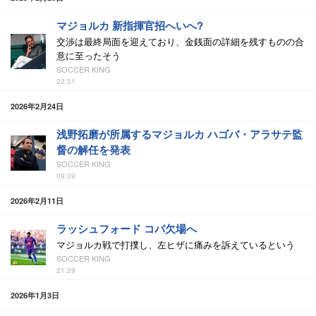
マジョルカ 新指揮官招へいへ?
交渉は最終局面を迎えており、金銭面の詳細を残すものの合
意に至ったそう
SOCCER KING
23:51
2026年2月24日
浅野拓磨が所属するマジョルカ ハゴバ・アラサテ監
督の解任を発表
SOCCER KING
09:09
2026年2月11日
ラッシュフォード コパ欠場へ
マジョルカ戦で打撲し、左ヒザに痛みを訴えているという
SOCCER KING
21:29
2026年1月3日