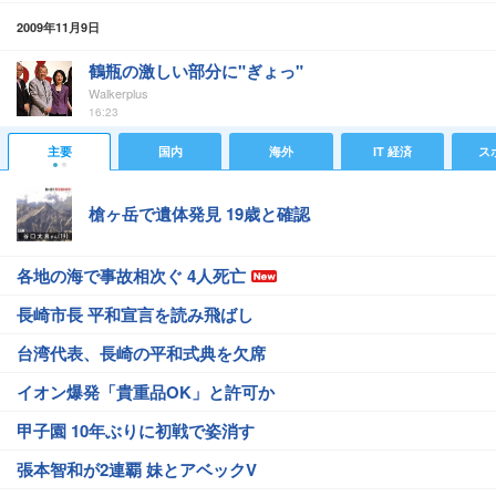
2009年11月9日
鶴瓶の激しい部分に"ぎょっ"
Walkerplus
16:23
主要
国内
海外
IT 経済
ス
槍ヶ岳で遺体発見 19歳と確認
各地の海で事故相次ぐ 4人死亡
長崎市長 平和宣言を読み飛ばし
台湾代表、長崎の平和式典を欠席
イオン爆発「貴重品OK」と許可か
甲子園 10年ぶりに初戦で姿消す
張本智和が2連覇 妹とアベックV