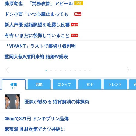
藤原竜也、「労務改善」アピール
ドン小西「いつ心臓止まっても」
新人声優 結婚願望を吐露し反響
有吉 いまだに後悔していること
「VIVANT」ラストで裏切り者判明
重岡大毅&濱田崇裕 結婚W発表
健康
芸能
ゴシップ
女子
トレンド
Y
医師が勧める 猫背解消の体操術
465gで321円 ドンキプリン品薄
麻辣湯 具材次第でカツ丼級に