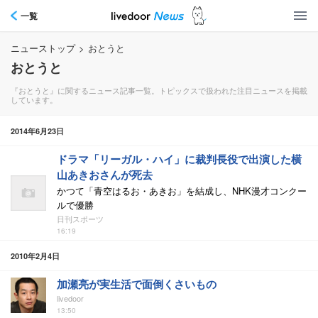
一覧
ニューストップ
>
おとうと
おとうと
『おとうと』に関するニュース記事一覧。トピックスで扱われた注目ニュースを掲載
しています。
2014年6月23日
ドラマ「リーガル・ハイ」に裁判長役で出演した横
山あきおさんが死去
かつて「青空はるお・あきお」を結成し、NHK漫才コンクー
ルで優勝
日刊スポーツ
16:19
2010年2月4日
加瀬亮が実生活で面倒くさいもの
livedoor
13:50