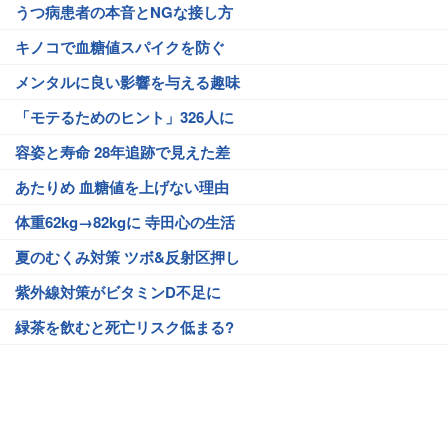
うつ病患者の本音とNGな接し方
キノコで血糖値スパイクを防ぐ
メンタルに良い影響を与える趣味
「モテるためのヒント」326人に
容姿と寿命 28年追跡で見えた差
あたりめ 血糖値を上げない理由
体重62kg→82kgに 寺田心の生活
夏のむくみ対策 ツボ&反射区押し
紫外線対策がビタミンD不足に
緑茶を飲むと死亡リスク低まる?