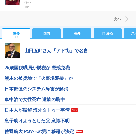
Qoly
18:00
次ヘ
主要
国内
海外
IT 経済
ス
山田五郎さん「アド街」で名言
25歳国税職員が脱税か 懲戒免職
熊本の被災地で「火事場泥棒」か
日本郵便のシステム障害が解消
車中泊で女性死亡 遺族の胸中
日本人が誤解 海外タトゥー事情
息子助けようとした父 意識不明
佐野航大 PSVへの完全移籍が決定