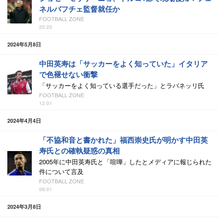
ネルバフチェ監督就任か
FOOTBALL ZONE
20:20
2024年5月8日
中田英寿は「サッカーをよく知っていた」イタリア
で色褪せない衝撃
「サッカーをよく知っている選手だった」とラバネッリ氏
FOOTBALL ZONE
12:01
2024年4月4日
「不協和音と書かれた」福西崇史氏が明かす中田英
寿氏との確執疑惑の真相
2005年に中田英寿氏と「喧嘩」したとメディアに報じられた
件について言及
FOOTBALL ZONE
06:01
2024年3月8日