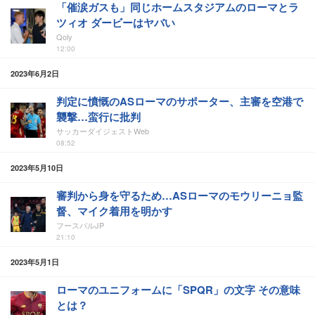
「催涙ガスも」同じホームスタジアムのローマとラ
ツィオ ダービーはヤバい
Qoly
12:00
2023年6月2日
判定に憤慨のASローマのサポーター、主審を空港で
襲撃…蛮行に批判
サッカーダイジェストWeb
08:52
2023年5月10日
審判から身を守るため…ASローマのモウリーニョ監
督、マイク着用を明かす
フースバルJP
21:10
2023年5月1日
ローマのユニフォームに「SPQR」の文字 その意味
とは？