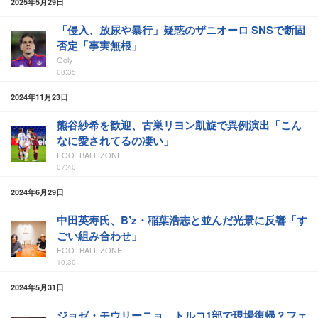
2025年5月29日
「侵入、放尿や暴行」疑惑のザニオーロ SNSで断固
否定「事実無根」
Qoly
08:35
2024年11月23日
熊谷紗希を歓迎、古巣リヨン凱旋で異例演出「こん
なに愛されてるの凄い」
FOOTBALL ZONE
07:40
2024年6月29日
中田英寿氏、B’z・稲葉浩志と並んだ光景に反響「す
ごい組み合わせ」
FOOTBALL ZONE
10:30
2024年5月31日
ジョゼ・モウリーニョ、トルコ1部で現場復帰？フェ