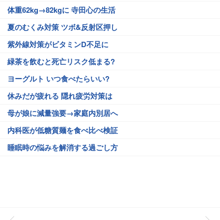
体重62kg→82kgに 寺田心の生活
夏のむくみ対策 ツボ&反射区押し
紫外線対策がビタミンD不足に
緑茶を飲むと死亡リスク低まる?
ヨーグルト いつ食べたらいい?
休みだが疲れる 隠れ疲労対策は
母が娘に減量強要→家庭内別居へ
内科医が低糖質麺を食べ比べ検証
睡眠時の悩みを解消する過ごし方