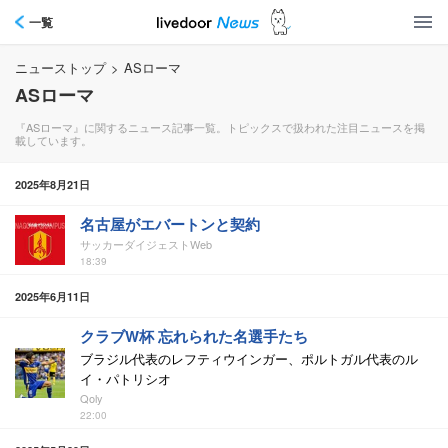
一覧
ニューストップ
>
ASローマ
ASローマ
『ASローマ』に関するニュース記事一覧。トピックスで扱われた注目ニュースを掲
載しています。
2025年8月21日
名古屋がエバートンと契約
サッカーダイジェストWeb
18:39
2025年6月11日
クラブW杯 忘れられた名選手たち
ブラジル代表のレフティウインガー、ポルトガル代表のル
イ・パトリシオ
Qoly
22:00