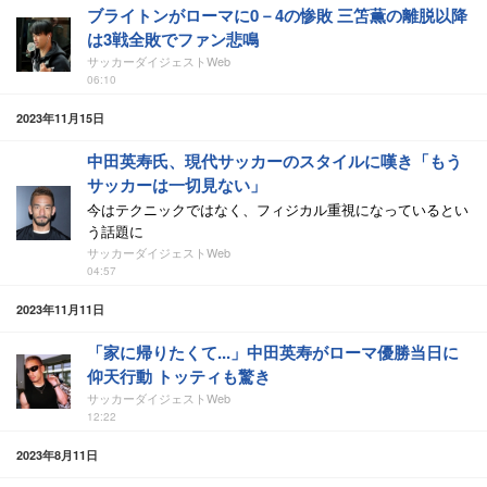
ブライトンがローマに0－4の惨敗 三笘薫の離脱以降
は3戦全敗でファン悲鳴
サッカーダイジェストWeb
06:10
2023年11月15日
中田英寿氏、現代サッカーのスタイルに嘆き「もう
サッカーは一切見ない」
今はテクニックではなく、フィジカル重視になっているとい
う話題に
サッカーダイジェストWeb
04:57
2023年11月11日
「家に帰りたくて...」中田英寿がローマ優勝当日に
仰天行動 トッティも驚き
サッカーダイジェストWeb
12:22
2023年8月11日