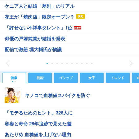
ケニア人と結婚「差別」のリアル
花王が「焼肉店」限定オープン？
「許せない不祥事タレント」1位
俳優の戸塚純貴が結婚を発表
配信で激怒 堀大輔氏が物議
健康
芸能
ゴシップ
女子
トレンド
Y
キノコで血糖値スパイクを防ぐ
「モテるためのヒント」326人に
容姿と寿命 28年追跡で見えた差
あたりめ 血糖値を上げない理由