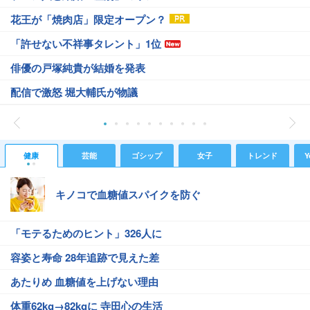
花王が「焼肉店」限定オープン？
「許せない不祥事タレント」1位
俳優の戸塚純貴が結婚を発表
配信で激怒 堀大輔氏が物議
健康
芸能
ゴシップ
女子
トレンド
Y
キノコで血糖値スパイクを防ぐ
「モテるためのヒント」326人に
容姿と寿命 28年追跡で見えた差
あたりめ 血糖値を上げない理由
体重62kg→82kgに 寺田心の生活