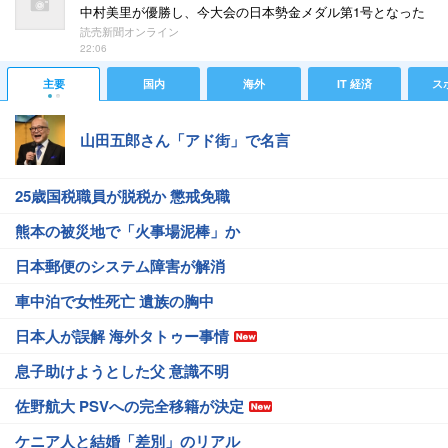
中村美里が優勝し、今大会の日本勢金メダル第1号となった
読売新聞オンライン
22:06
主要
国内
海外
IT 経済
ス
山田五郎さん「アド街」で名言
25歳国税職員が脱税か 懲戒免職
熊本の被災地で「火事場泥棒」か
日本郵便のシステム障害が解消
車中泊で女性死亡 遺族の胸中
日本人が誤解 海外タトゥー事情
息子助けようとした父 意識不明
佐野航大 PSVへの完全移籍が決定
ケニア人と結婚「差別」のリアル