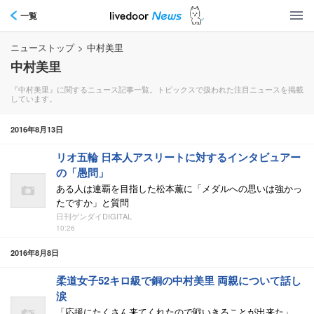
一覧
ニューストップ
>
中村美里
中村美里
『中村美里』に関するニュース記事一覧。トピックスで扱われた注目ニュースを掲載
しています。
2016年8月13日
リオ五輪 日本人アスリートに対するインタビュアー
の「愚問」
ある人は連覇を目指した松本薫に「メダルへの思いは強かっ
たですか」と質問
日刊ゲンダイDIGITAL
10:26
2016年8月8日
柔道女子52キロ級で銅の中村美里 両親について話し
涙
「応援にたくさん来てくれたので戦いきることが出来た」