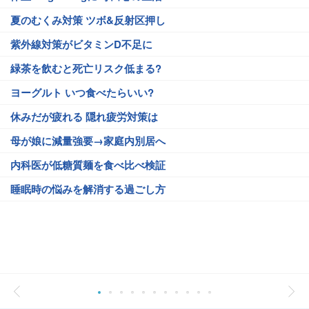
夏のむくみ対策 ツボ&反射区押し
紫外線対策がビタミンD不足に
緑茶を飲むと死亡リスク低まる?
ヨーグルト いつ食べたらいい?
休みだが疲れる 隠れ疲労対策は
母が娘に減量強要→家庭内別居へ
内科医が低糖質麺を食べ比べ検証
睡眠時の悩みを解消する過ごし方