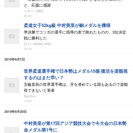
と、応援に感謝
スポーツ報知
06:25
柔道女子52kg級 中村美里が銅メダルを獲得
準決勝でコソボの選手に指導の差で敗れたものの、3位決定
戦に勝利した
日テレNEWS NNN
04:55
2015年9月7日
世界柔道選手権で日本勢はメダル15個 復活を楽観視
するのはまだ早い？
五輪直前の世界選手権は、牙を潜めている国もあるので楽観
視できないと筆者
Sportiva
12:54
2014年9月20日
中村美里が第17回アジア競技大会で今大会の日本勢
金メダル第1号に