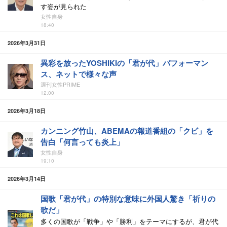
す姿が見られた
女性自身
18:40
2026年3月31日
異彩を放ったYOSHIKIの「君が代」パフォーマン
ス、ネットで様々な声
週刊女性PRIME
12:00
2026年3月18日
カンニング竹山、ABEMAの報道番組の「クビ」を
告白「何言っても炎上」
女性自身
19:10
2026年3月14日
国歌「君が代」の特別な意味に外国人驚き「祈りの
歌だ」
多くの国歌が「戦争」や「勝利」をテーマにするが、君が代