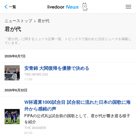
一覧
ニューストップ
>
君が代
君が代
『君が代』に関するニュース記事一覧。トピックスで扱われた注目ニュースを掲載し
ています。
2026年8月7日
安青錦 大関復帰を優勝で決める
TBS NEWS DIG
17:00
2026年6月22日
W杯通算1000試合目 試合前に流れた日本の国歌に海
外から感銘の声
FIFAの公式Xは試合前の国歌として、君が代が響き渡る様子
を紹介
THE ANSWER
22:03