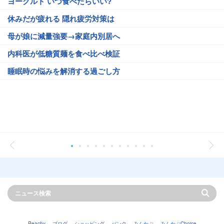
ヨーグルト いつ食べたらいい?
休みだが疲れる 隠れ疲労対策は
母が娘に減量強要→家庭内別居へ
内科医が低糖質麺を食べ比べ検証
睡眠時の悩みを解消する過ごし方
Peachy
ブログ
ショッピング
バンク
みんかぶ
みんかぶChoice