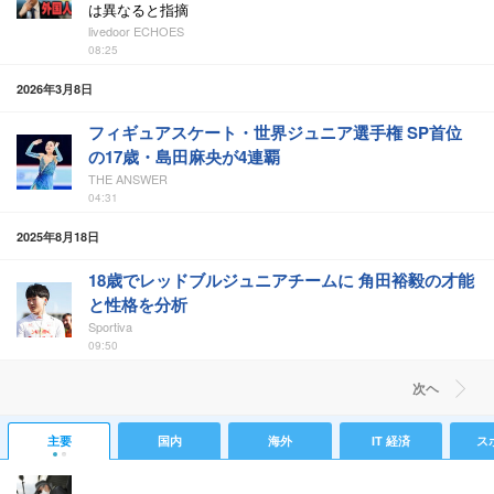
は異なると指摘
livedoor ECHOES
08:25
2026年3月8日
フィギュアスケート・世界ジュニア選手権 SP首位
の17歳・島田麻央が4連覇
THE ANSWER
04:31
2025年8月18日
18歳でレッドブルジュニアチームに 角田裕毅の才能
と性格を分析
Sportiva
09:50
次ヘ
主要
国内
海外
IT 経済
ス