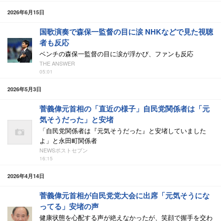
2026年6月15日
国歌演奏で森保一監督の目に涙 NHKなどで見た視聴
者も反応
ベンチの森保一監督の目に涙が浮かび、ファンも反応
THE ANSWER
05:01
2026年5月3日
菅義偉元首相の「直近の様子」自民党関係者は「元
気そうだった」と安堵
「自民党関係者は『元気そうだった』と安堵していました
よ」と永田町関係者
NEWSポストセブン
16:15
2026年4月14日
菅義偉元首相が自民党党大会に出席「元気そうにな
ってる」安堵の声
健康状態を心配する声が絶えなかったが、笑顔で握手を交わ