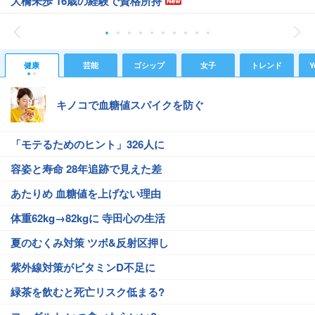
大橋未歩 16歳の経験で資格所持
健康
芸能
ゴシップ
女子
トレンド
Y
キノコで血糖値スパイクを防ぐ
「モテるためのヒント」326人に
容姿と寿命 28年追跡で見えた差
あたりめ 血糖値を上げない理由
体重62kg→82kgに 寺田心の生活
夏のむくみ対策 ツボ&反射区押し
紫外線対策がビタミンD不足に
緑茶を飲むと死亡リスク低まる?