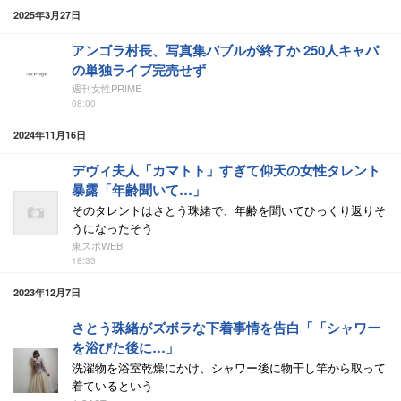
2025年3月27日
アンゴラ村長、写真集バブルが終了か 250人キャパ
の単独ライブ完売せず
週刊女性PRIME
08:00
2024年11月16日
デヴィ夫人「カマトト」すぎて仰天の女性タレント
暴露「年齢聞いて…」
そのタレントはさとう珠緒で、年齢を聞いてひっくり返りそ
うになったそう
東スポWEB
18:33
2023年12月7日
さとう珠緒がズボラな下着事情を告白「「シャワー
を浴びた後に…」
洗濯物を浴室乾燥にかけ、シャワー後に物干し竿から取って
着ているという