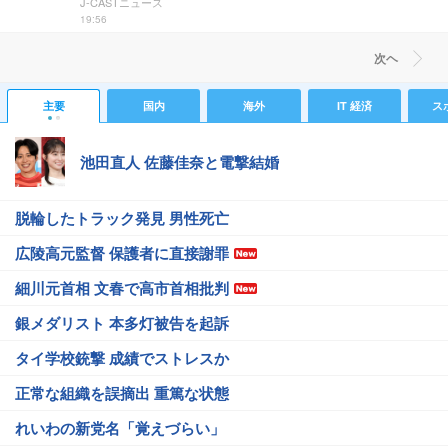
J-CASTニュース
19:56
次ヘ
主要
国内
海外
IT 経済
ス
池田直人 佐藤佳奈と電撃結婚
脱輪したトラック発見 男性死亡
広陵高元監督 保護者に直接謝罪
細川元首相 文春で高市首相批判
銀メダリスト 本多灯被告を起訴
タイ学校銃撃 成績でストレスか
正常な組織を誤摘出 重篤な状態
れいわの新党名「覚えづらい」