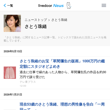
一覧
ニューストップ
>
さとう珠緒
さとう珠緒
『さとう珠緒』に関するニュース記事一覧。トピックスで扱われた注目ニュースを掲
載しています。
2026年5月13日
さとう珠緒のお宝「草間彌生の版画」1000万円の鑑
定額にスタジオどよめき
過去に仕事で縁のあった人物から、草間彌生氏の作品を約30
万円で譲り受けた
テレ東プラス
12:00
2026年1月21日
現在53歳のさとう珠緒、理想の男性像を告白「一周
回って…」