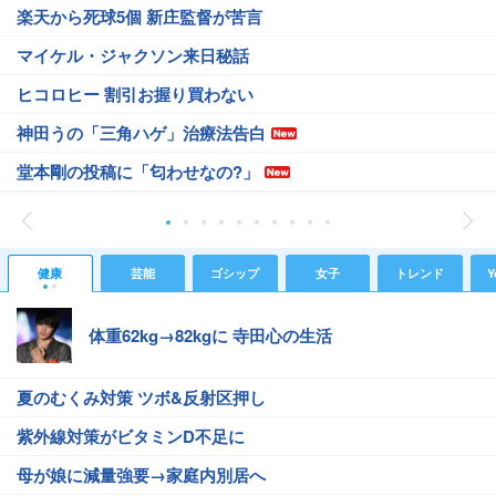
楽天から死球5個 新庄監督が苦言
マイケル・ジャクソン来日秘話
ヒコロヒー 割引お握り買わない
神田うの「三角ハゲ」治療法告白
堂本剛の投稿に「匂わせなの?」
健康
芸能
ゴシップ
女子
トレンド
Y
体重62kg→82kgに 寺田心の生活
夏のむくみ対策 ツボ&反射区押し
紫外線対策がビタミンD不足に
母が娘に減量強要→家庭内別居へ