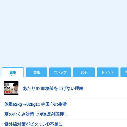
健康
芸能
ゴシップ
女子
トレンド
Y
あたりめ 血糖値を上げない理由
体重62kg→82kgに 寺田心の生活
夏のむくみ対策 ツボ&反射区押し
紫外線対策がビタミンD不足に