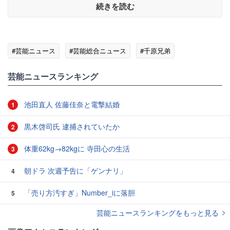
続きを読む
#芸能ニュース
#芸能総合ニュース
#千原兄弟
芸能ニュースランキング
池田直人 佐藤佳奈と電撃結婚
1
黒木啓司氏 逮捕されていたか
2
体重62kg→82kgに 寺田心の生活
3
朝ドラ 次週予告に「ゲンナリ」
4
「売り方汚すぎ」Number_iに落胆
5
芸能ニュースランキングをもっと見る