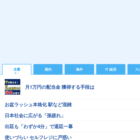
主要
国内
海外
IT 経済
ス
月1万円の配当金 獲得する手段は
お盆ラッシュ本格化 駅など混雑
日本社会に広がる「孫疲れ」
出廷も「わずか4分」で退廷一幕
使いづらい セルフレジに戸惑い