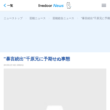
一覧
>
>
>
"暴言続出"千原兄に予
ニューストップ
芸能ニュース
芸能総合ニュース
"暴言続出"千原兄に予期せぬ事態
2012年2月18日 20時0分