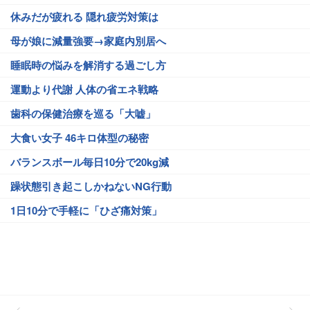
休みだが疲れる 隠れ疲労対策は
母が娘に減量強要→家庭内別居へ
睡眠時の悩みを解消する過ごし方
運動より代謝 人体の省エネ戦略
歯科の保健治療を巡る「大嘘」
大食い女子 46キロ体型の秘密
バランスボール毎日10分で20kg減
躁状態引き起こしかねないNG行動
1日10分で手軽に「ひざ痛対策」