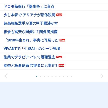
ドコモ新銀行「誕生祭」に盲点
少し本音で アリアナが活休説明
超高校級選手が夏の甲子園沸かす
板倉も冨安ら同僚に? 関係者指摘
「2010年生まれ」事実に耳疑った
VIVANTで「生成AI」のシーン登場
副業でグラビア バレて退職過去
春奈と板倉結婚 芸能界にも変化?