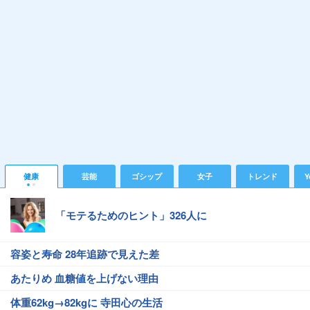
健康
芸能
ゴシップ
女子
トレンド
Y
「モテるためのヒント」326人に
容姿と寿命 28年追跡で見えた差
あたりめ 血糖値を上げない理由
体重62kg→82kgに 寺田心の生活