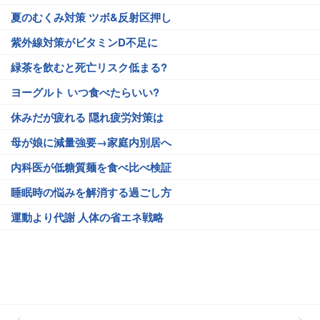
夏のむくみ対策 ツボ&反射区押し
紫外線対策がビタミンD不足に
緑茶を飲むと死亡リスク低まる?
ヨーグルト いつ食べたらいい?
休みだが疲れる 隠れ疲労対策は
母が娘に減量強要→家庭内別居へ
内科医が低糖質麺を食べ比べ検証
睡眠時の悩みを解消する過ごし方
運動より代謝 人体の省エネ戦略