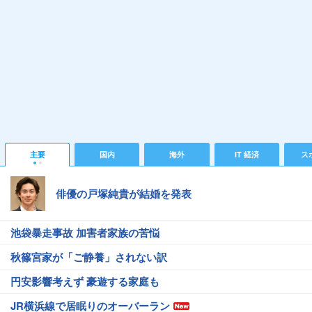
主要
国内
海外
IT 経済
ス
俳優の戸塚純貴が結婚を発表
池袋暴走事故 加害者家族の苦悩
秋篠宮家が「ご静養」されない訳
円安影響考えず 豪遊する家庭も
JR横浜線で居眠りのオーバーラン