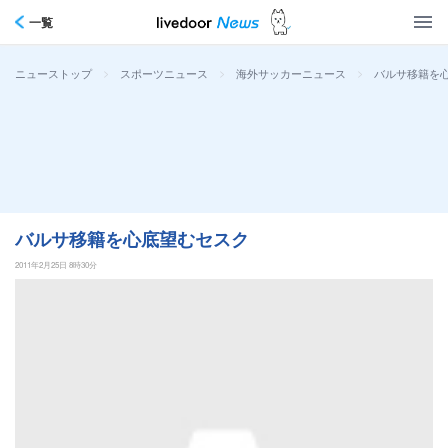
一覧
>
>
>
バルサ移籍を
ニューストップ
スポーツニュース
海外サッカーニュース
バルサ移籍を心底望むセスク
2011年2月25日 8時30分