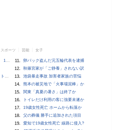
スポーツ
芸能
女子
で誘い出し
11.
卵パック盗んだ元五輪代表を逮捕
12.
秋篠宮家が「ご静養」されない訳
岡山県警
13.
池袋暴走事故 加害者家族の苦悩
14.
熊本の被災地で「火事場泥棒」か
15.
関東「真夏の暑さ」は終了か
16.
トイレだけ利用の客に強要未遂か
17.
19歳女性死亡 ホームから転落か
18.
父の葬儀 勝手に追加された項目
19.
愛知で19歳女性死亡 線路に侵入?