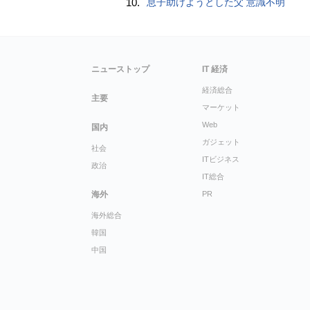
10.
息子助けようとした父 意識不明
ニューストップ
IT 経済
経済総合
主要
マーケット
Web
国内
ガジェット
社会
ITビジネス
政治
IT総合
海外
PR
海外総合
韓国
中国