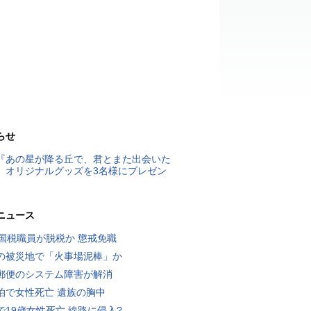
らせ
『あの星が降る丘で、君とまた出会いた
』オリジナルグッズを3名様にプレゼン
ニュース
歳国税職員が脱税か 懲戒免職
の被災地で「火事場泥棒」か
郵便のシステム障害が解消
泊で女性死亡 遺族の胸中
で19歳女性死亡 線路に侵入?