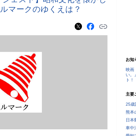
ベルマークのゆくえは？
お知
映画
い。
ト！
主要
25
熊本
日本
車中
愛知