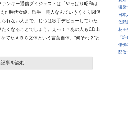
ファンキー通信ダイジェストは「やっぱり昭和は
猛暑
歌えた時代女優、歌手、芸人なんていうくくり関係
日本
えられない人まで、じつは歌手デビューしていた
佐野
りたくなることでしょう。えっ！？あの人もCD出
花王
「許
イケてたＡＢＣ文体という言葉自体、”何それ？”と
俳優
配信
記事を読む