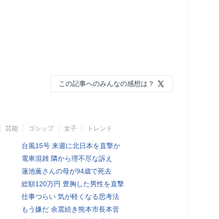
この記事へのみんなの感想は？
芸能
ゴシップ
女子
トレンド
台風15号 来週に北日本を直撃か
電車混雑 隣から理不尽な訴え
蓮池薫さんの母が94歳で死去
総額120万円 豊胸した男性を直撃
仕事つらい 気が軽くなる思考法
もう嫌だ 余震続き熊本市長本音