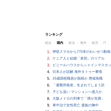
ランキング
総合
国内
政治
海外
経済
IT
1.
押収スマホから770本のわいせつ動画 15歳少女に酒と薬飲ませ性的暴行か 54歳男を再逮捕 「薬もありますよ」とSNS
2.
ケニア人と結婚「差別」のリアル
3.
ビニールハウスからシャインマスカット約200房を盗んだ疑い ネットで販売か 無職の男（42）逮捕 
4.
日本人が誤解 海外タトゥー事情
5.
25歳国税職員が脱税か 懲戒免職
6.
「避難所格差」生まれてしまう訳
7.
子ども追い マンションへ侵入か
8.
大阪メトロの列車で「煙が充満」
9.
車中泊で女性死亡 遺族の胸中