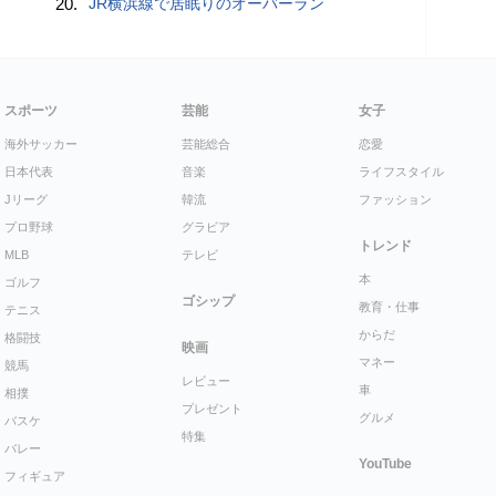
20.
JR横浜線で居眠りのオーバーラン
スポーツ
芸能
女子
海外サッカー
芸能総合
恋愛
日本代表
音楽
ライフスタイル
Jリーグ
韓流
ファッション
プロ野球
グラビア
トレンド
MLB
テレビ
本
ゴルフ
ゴシップ
教育・仕事
テニス
からだ
格闘技
映画
マネー
競馬
レビュー
車
相撲
プレゼント
グルメ
バスケ
特集
バレー
YouTube
フィギュア