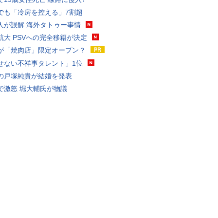
でも「冷房を控える」7割超
人が誤解 海外タトゥー事情
航大 PSVへの完全移籍が決定
が「焼肉店」限定オープン？
せない不祥事タレント」1位
の戸塚純貴が結婚を発表
で激怒 堀大輔氏が物議