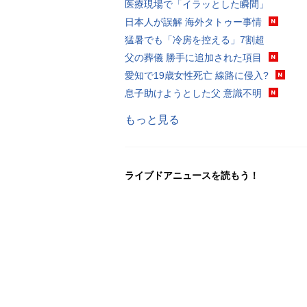
医療現場で「イラッとした瞬間」
日本人が誤解 海外タトゥー事情
猛暑でも「冷房を控える」7割超
父の葬儀 勝手に追加された項目
愛知で19歳女性死亡 線路に侵入?
息子助けようとした父 意識不明
もっと見る
ライブドアニュースを読もう！