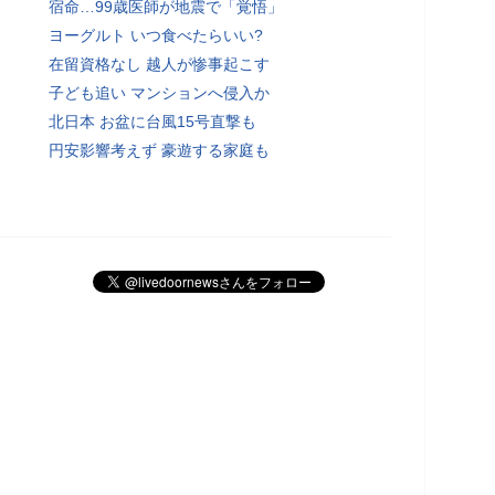
宿命…99歳医師が地震で「覚悟」
ヨーグルト いつ食べたらいい?
在留資格なし 越人が惨事起こす
子ども追い マンションへ侵入か
北日本 お盆に台風15号直撃も
円安影響考えず 豪遊する家庭も