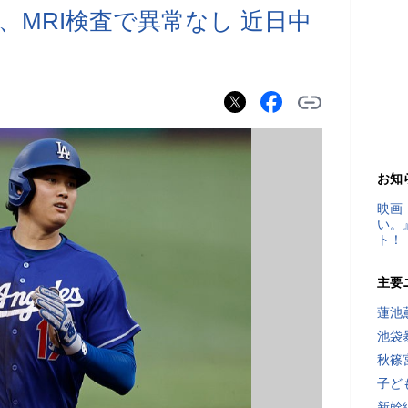
、MRI検査で異常なし 近日中
お知
映画
い。
ト！
主要
蓮池
池袋
秋篠
子ど
新幹