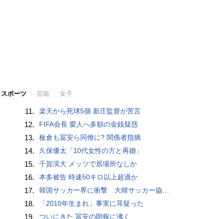
スポーツ
芸能
女子
11.
楽天から死球5個 新庄監督が苦言
12.
FIFA会長 愛人へ多額の金銭疑惑
13.
板倉も冨安ら同僚に? 関係者指摘
14.
久保優太「10代女性の方と再婚」
15.
千賀滉大 メッツで居場所なしか
16.
本多被告 時速50キロ以上超過か
17.
韓国サッカー界に衝撃 大韓サッカー協会に外国人審判への“性的接待”疑惑 韓国メディアが報道
18.
「2010年生まれ」事実に耳疑った
19.
ついにきた 冨安の朗報に沸く