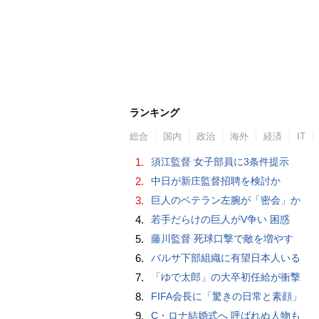
ランキング
総合
国内
政治
海外
経済
IT
1.
須江監督 女子部員に3条件提示
2.
中日が新庄監督招聘を検討か
3.
巨人のベテラン左腕が「密会」か
4.
若手だらけの巨人がV争い 困惑
5.
藤川監督 死球口撃で敵を増やす
6.
バルサ下部組織に有望日本人いる
7.
「ゆで太郎」の大卒初任給が衝撃
8.
FIFA会長に「驚きの日常と素顔」
9.
C・ロナ結婚式へ 呼ばれぬ人物も