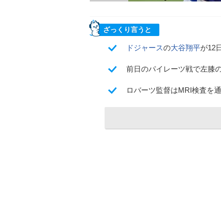
ざっくり言うと
ドジャース
の
大谷翔平
が1
前日のパイレーツ戦で左膝
ロバーツ監督はMRI検査を