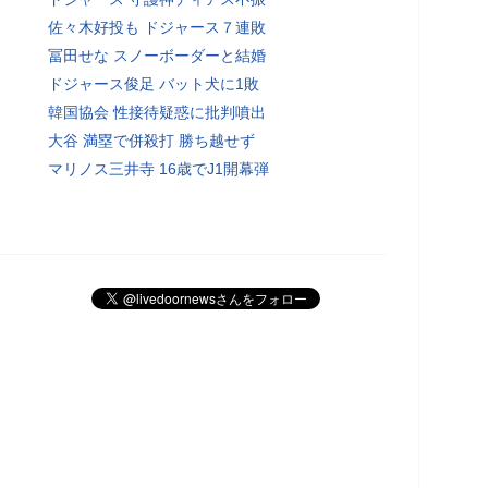
佐々木好投も ドジャース７連敗
冨田せな スノーボーダーと結婚
ドジャース俊足 バット犬に1敗
韓国協会 性接待疑惑に批判噴出
大谷 満塁で併殺打 勝ち越せず
マリノス三井寺 16歳でJ1開幕弾