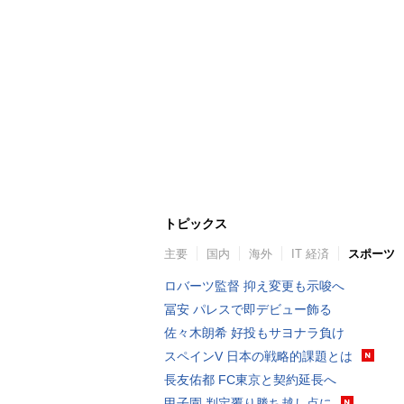
トピックス
主要
国内
海外
IT 経済
スポーツ
ロバーツ監督 抑え変更も示唆へ
冨安 パレスで即デビュー飾る
佐々木朗希 好投もサヨナラ負け
スペインV 日本の戦略的課題とは
長友佑都 FC東京と契約延長へ
甲子園 判定覆り勝ち越し点に