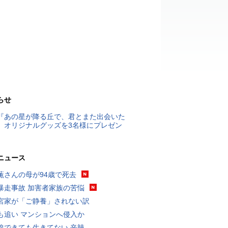
らせ
『あの星が降る丘で、君とまた出会いた
』オリジナルグッズを3名様にプレゼン
ニュース
薫さんの母が94歳で死去
暴走事故 加害者家族の苦悩
宮家が「ご静養」されない訳
も追い マンションへ侵入か
線できても生きてない 辛辣