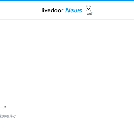
ュース
>
に戦線復帰か