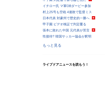
イチロー氏 マ軍OBダービー参加
村上25号も空砲 4連敗で監督ミス
日本代表 対豪州で歴史的一勝へ
甲子園 ビデオ検証で判定覆る
張本に敗れた中国 元代表が苦言
性接待? 韓国サッカー協会が釈明
もっと見る
ライブドアニュースを読もう！