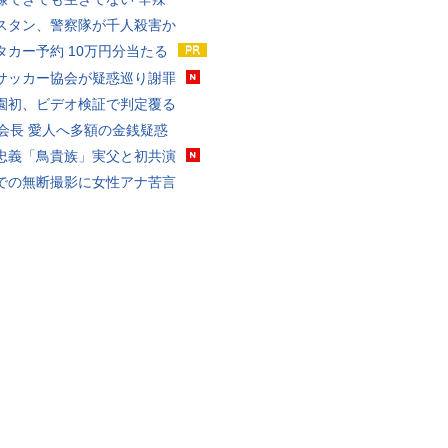
スタン、警察隊が千人殺害か
タカー予約 10万円分当たる
サッカー協会が疑惑巡り謝罪
園初、ビデオ検証で判定覆る
FA会長 愛人へ多額の金銭疑惑
忠義「鳥貴族」実父と初共演
での無断撮影に女性アナ苦言