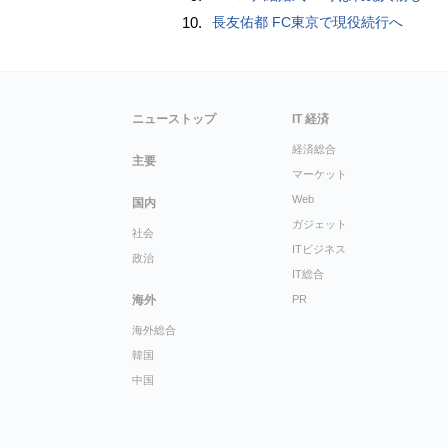
10.
長友佑都 FC東京で現役続行へ
ニューストップ
IT 経済
経済総合
主要
マーケット
Web
国内
ガジェット
社会
ITビジネス
政治
IT総合
海外
PR
海外総合
韓国
中国