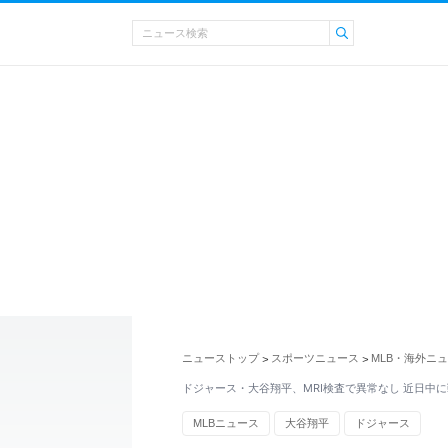
ニューストップ
スポーツニュース
MLB・海外ニ
>
>
ドジャース・大谷翔平、MRI検査で異常なし 近日中
MLBニュース
大谷翔平
ドジャース