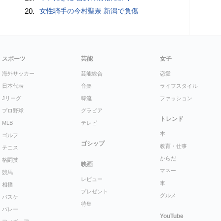
20.
女性騎手の今村聖奈 新潟で負傷
スポーツ
芸能
女子
海外サッカー
芸能総合
恋愛
日本代表
音楽
ライフスタイル
Jリーグ
韓流
ファッション
プロ野球
グラビア
トレンド
MLB
テレビ
本
ゴルフ
ゴシップ
教育・仕事
テニス
からだ
格闘技
映画
マネー
競馬
レビュー
車
相撲
プレゼント
グルメ
バスケ
特集
バレー
YouTube