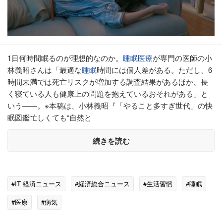
1日何時間眠るのが理想的なのか。
睡眠
医療
が専門の医師の小
林義昭さんは「最適な
睡眠
時間には個人差がある。ただし、6
時間未満では死亡リスクが増加する調査結果があるほか、長
く寝ている人も健康上の問題を抱えているおそれがある」と
いう――。※本稿は、小林義昭『「やること多すぎ世代」の快
眠図鑑忙しくても“自然と
続きを読む
#IT 経済ニュース
#経済総合ニュース
#生活習慣
#睡眠
#医療
#病気