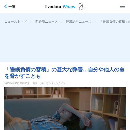
一覧
>
>
>
「睡眠負債の蓄積」
ニューストップ
IT 経済ニュース
経済総合ニュース
「睡眠負債の蓄積」の甚大な弊害…自分や他人の命
を脅かすことも
2026年6月10日 20時15分
写真：プレジデントオンライン