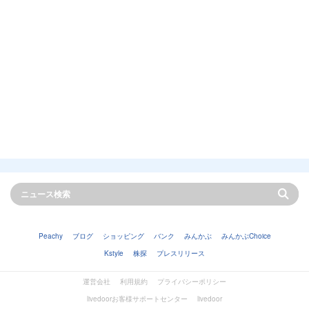
Peachy
ブログ
ショッピング
バンク
みんかぶ
みんかぶChoice
Kstyle
株探
プレスリリース
運営会社
利用規約
プライバシーポリシー
livedoorお客様サポートセンター
livedoor