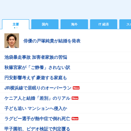
主要
国内
海外
IT 経済
ス
俳優の戸塚純貴が結婚を発表
池袋暴走事故 加害者家族の苦悩
秋篠宮家が「ご静養」されない訳
円安影響考えず 豪遊する家庭も
JR横浜線で居眠りのオーバーラン
ケニア人と結婚「差別」のリアル
子ども追い マンションへ侵入か
ラグビー選手が熱中症で倒れ死亡
甲子園初、ビデオ検証で判定覆る