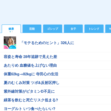
健康
芸能
ゴシップ
女子
トレンド
Y
「モテるためのヒント」326人に
容姿と寿命 28年追跡で見えた差
あたりめ 血糖値を上げない理由
体重62kg→82kgに 寺田心の生活
夏のむくみ対策 ツボ&反射区押し
紫外線対策がビタミンD不足に
緑茶を飲むと死亡リスク低まる?
ヨーグルト いつ食べたらいい?