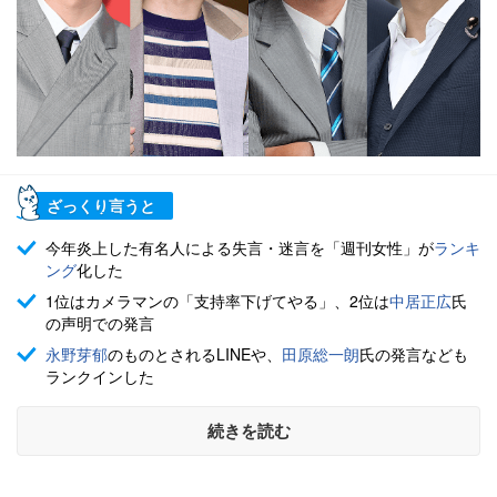
ざっくり言うと
今年炎上した有名人による失言・迷言を「週刊女性」が
ランキ
ング
化した
1位はカメラマンの「支持率下げてやる」、2位は
中居正広
氏
の声明での発言
永野芽郁
のものとされるLINEや、
田原総一朗
氏の発言なども
ランクインした
続きを読む