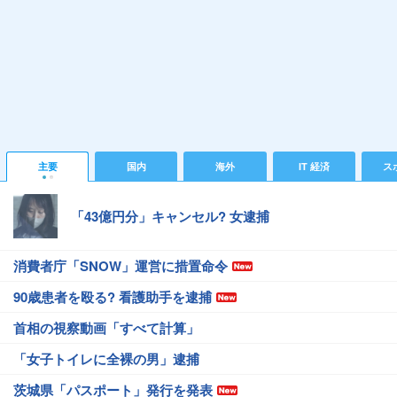
主要
国内
海外
IT 経済
ス
「43億円分」キャンセル? 女逮捕
消費者庁「SNOW」運営に措置命令
90歳患者を殴る? 看護助手を逮捕
首相の視察動画「すべて計算」
「女子トイレに全裸の男」逮捕
茨城県「パスポート」発行を発表