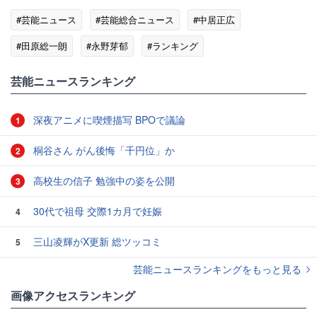
#芸能ニュース
#芸能総合ニュース
#中居正広
#田原総一朗
#永野芽郁
#ランキング
#エンタメ・芸能ニュース
芸能ニュースランキング
深夜アニメに喫煙描写 BPOで議論
1
桐谷さん がん後悔「千円位」か
2
高校生の信子 勉強中の姿を公開
3
30代で祖母 交際1カ月で妊娠
4
三山凌輝がX更新 総ツッコミ
5
芸能ニュースランキングをもっと見る
画像アクセスランキング