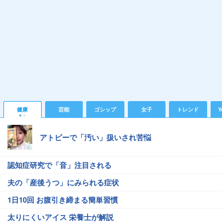
健康
芸能
ゴシップ
女子
トレンド
Y
アトピーで「汚い」扱いされ苦悩
認知症研究で「音」注目される
夫の「産後うつ」にみられる症状
1日10回 お腹引き締まる簡単習慣
太りにくいアイス 栄養士が解説