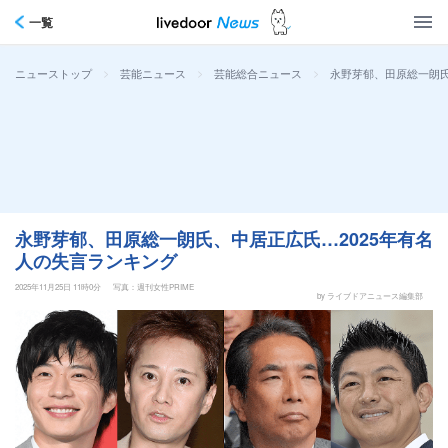
一覧
>
>
>
永野芽郁、田原総一朗氏
ニューストップ
芸能ニュース
芸能総合ニュース
永野芽郁、田原総一朗氏、中居正広氏…2025年有名
人の失言ランキング
2025年11月25日 11時0分
写真：週刊女性PRIME
by ライブドアニュース編集部