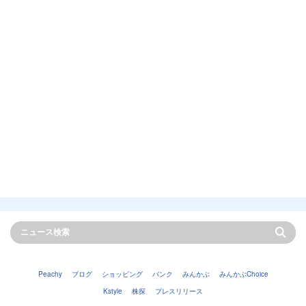
Peachy
ブログ
ショッピング
バンク
みんかぶ
みんかぶChoice
Kstyle
株探
プレスリリース