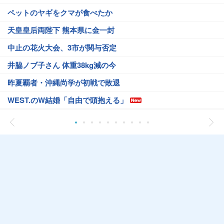
ペットのヤギをクマが食べたか
天皇皇后両陛下 熊本県に金一封
中止の花火大会、3市が関与否定
井脇ノブ子さん 体重38kg減の今
昨夏覇者・沖縄尚学が初戦で敗退
WEST.のW結婚「自由で頭抱える」