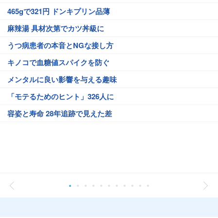
465gで321円 ドンキプリン品薄
麻辣湯 具材次第でカツ丼級に
うつ病患者の本音とNGな接し方
キノコで血糖値スパイクを防ぐ
メンタルに良い影響を与える趣味
「モテるためのヒント」326人に
容姿と寿命 28年追跡で見えた差