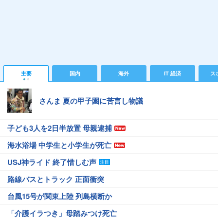
主要
国内
海外
IT 経済
ス
さんま 夏の甲子園に苦言し物議
子ども3人を2日半放置 母親逮捕
海水浴場 中学生と小学生が死亡
USJ神ライド 終了惜しむ声
路線バスとトラック 正面衝突
台風15号が関東上陸 列島横断か
「介護イラつき」母踏みつけ死亡