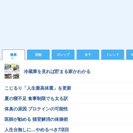
健康
芸能
ゴシップ
女子
トレンド
Y
冷蔵庫を見れば貯まる家かわかる
こじるり「人生最高体重」を更新
夏の寝不足 食事制限でも太る訳
体臭の原因 プロテインの可能性
医師が勧める 猫背解消の体操術
人生台無しに…やめるべき7項目