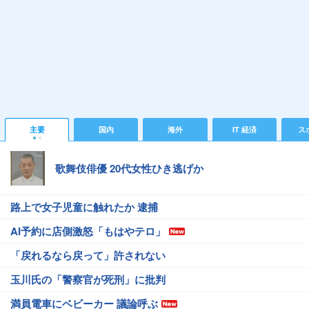
主要
国内
海外
IT 経済
ス
歌舞伎俳優 20代女性ひき逃げか
路上で女子児童に触れたか 逮捕
AI予約に店側激怒「もはやテロ」
「戻れるなら戻って」許されない
玉川氏の「警察官が死刑」に批判
満員電車にベビーカー 議論呼ぶ