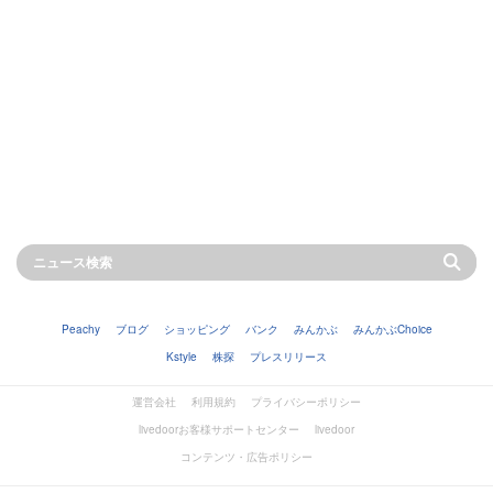
Peachy
ブログ
ショッピング
バンク
みんかぶ
みんかぶChoice
Kstyle
株探
プレスリリース
運営会社
利用規約
プライバシーポリシー
livedoorお客様サポートセンター
livedoor
コンテンツ・広告ポリシー