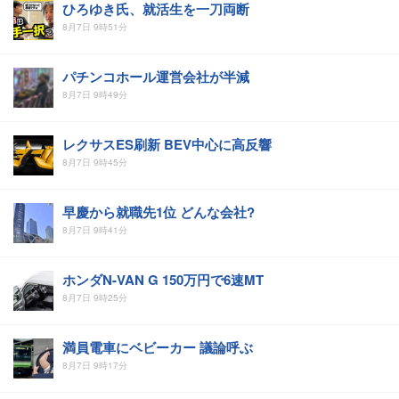
ひろゆき氏、就活生を一刀両断
8月7日 9時51分
パチンコホール運営会社が半減
8月7日 9時49分
レクサスES刷新 BEV中心に高反響
8月7日 9時45分
早慶から就職先1位 どんな会社?
8月7日 9時41分
ホンダN-VAN G 150万円で6速MT
8月7日 9時25分
満員電車にベビーカー 議論呼ぶ
8月7日 9時17分