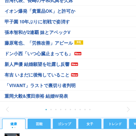
台湾代表、長崎の平和式典を欠席
イオン爆発「貴重品OK」と許可か
甲子園 10年ぶりに初戦で姿消す
張本智和が2連覇 妹とアベックV
藤原竜也、「労務改善」アピール
ドン小西「いつ心臓止まっても」
新人声優 結婚願望を吐露し反響
有吉 いまだに後悔していること
「VIVANT」ラストで裏切り者判明
重岡大毅&濱田崇裕 結婚W発表
健康
芸能
ゴシップ
女子
トレンド
Y