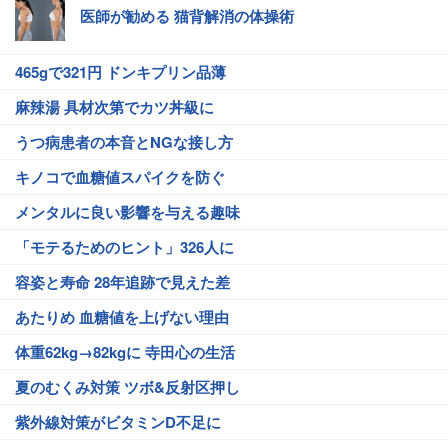
医師が勧める 猫背解消の体操術
465gで321円 ドンキプリン品薄
麻辣湯 具材次第でカツ丼級に
うつ病患者の本音とNGな接し方
キノコで血糖値スパイクを防ぐ
メンタルに良い影響を与える趣味
「モテるためのヒント」326人に
容姿と寿命 28年追跡で見えた差
あたりめ 血糖値を上げない理由
体重62kg→82kgに 寺田心の生活
夏のむくみ対策 ツボ&反射区押し
紫外線対策がビタミンD不足に