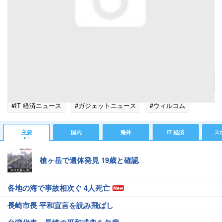
本体にしまうことのできないスタイラスペン。
記事へ戻る
#IT 経済ニュース
#ガジェットニュース
#ウィルコム
主要
国内
海外
IT 経済
ス
槍ヶ岳で遺体発見 19歳と確認
各地の海で事故相次ぐ 4人死亡
長崎市長 平和宣言を読み飛ばし