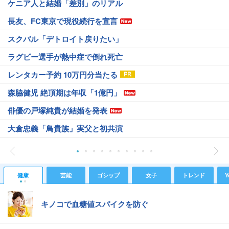
ケニア人と結婚「差別」のリアル
長友、FC東京で現役続行を宣言
スクバル「デトロイト戻りたい」
ラグビー選手が熱中症で倒れ死亡
レンタカー予約 10万円分当たる
森脇健児 絶頂期は年収「1億円」
俳優の戸塚純貴が結婚を発表
大倉忠義「鳥貴族」実父と初共演
健康
芸能
ゴシップ
女子
トレンド
Y
キノコで血糖値スパイクを防ぐ