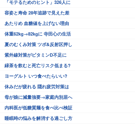
「モテるためのヒント」326人に
容姿と寿命 28年追跡で見えた差
あたりめ 血糖値を上げない理由
体重62kg→82kgに 寺田心の生活
夏のむくみ対策 ツボ&反射区押し
紫外線対策がビタミンD不足に
緑茶を飲むと死亡リスク低まる?
ヨーグルト いつ食べたらいい?
休みだが疲れる 隠れ疲労対策は
母が娘に減量強要→家庭内別居へ
内科医が低糖質麺を食べ比べ検証
睡眠時の悩みを解消する過ごし方