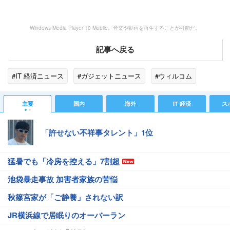
Windows Media Player 10 Mobile。音楽や動画を再生することが可能だ。
記事へ戻る
#IT 経済ニュース
#ガジェットニュース
#ウィルコム
主要
国内
海外
IT 経済
ス
「許せない不祥事タレント」1位
猛暑でも「冷房を控える」7割超
池袋暴走事故 加害者家族の苦悩
秋篠宮家が「ご静養」されない訳
JR横浜線で居眠りのオーバーラン