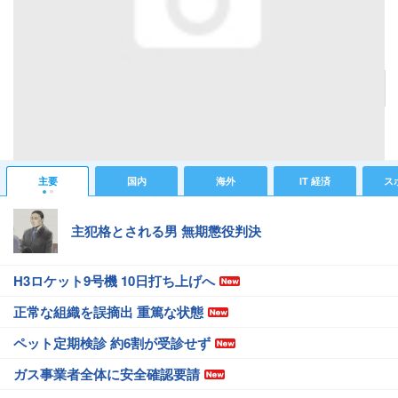
ウィルコムのメールと自分の契約しているプロバイダのメールを送受信することができる。
記事へ戻る
#IT 経済ニュース
#ガジェットニュース
#ウィルコム
主要
国内
海外
IT 経済
ス
主犯格とされる男 無期懲役判決
H3ロケット9号機 10日打ち上げへ
正常な組織を誤摘出 重篤な状態
ペット定期検診 約6割が受診せず
ガス事業者全体に安全確認要請