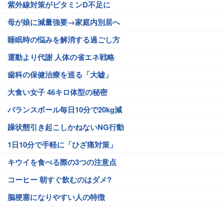
紫外線対策がビタミンD不足に
母が娘に減量強要→家庭内別居へ
睡眠時の悩みを解消する過ごし方
運動より代謝 人体の省エネ戦略
歯科の保健治療を巡る「大嘘」
大食い女子 46キロ体型の秘密
バランスボール毎日10分で20kg減
躁状態引き起こしかねないNG行動
1日10分で手軽に「ひざ痛対策」
キウイを食べる際の3つの注意点
コーヒー 朝すぐ飲むのはダメ?
脳梗塞になりやすい人の特徴