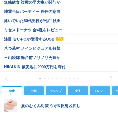
無銭飲食 複数の早大生が関与か
地震当日パーティー 辞任の意向
泳いでいた60代男性が死亡 秋田
ミセスドーナツ 全4種をレビュー
注目 古いPCが復活するUSB
八つ墓村 メインビジュアル解禁
三山凌輝 舞台前ノリノリ円陣か
HIKAKIN 被災地に2000万円を寄付
健康
芸能
ゴシップ
女子
トレンド
Y
夏のむくみ対策 ツボ&反射区押し