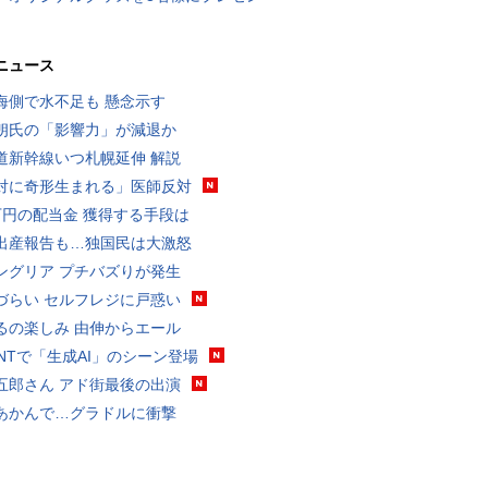
ニュース
海側で水不足も 懸念示す
朗氏の「影響力」が減退か
道新幹線いつ札幌延伸 解説
対に奇形生まれる」医師反対
万円の配当金 獲得する手段は
出産報告も…独国民は大激怒
ングリア プチバズりが発生
づらい セルフレジに戸惑い
るの楽しみ 由伸からエール
VANTで「生成AI」のシーン登場
五郎さん アド街最後の出演
あかんで…グラドルに衝撃