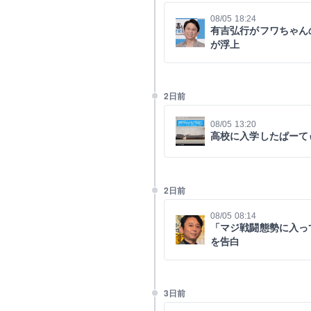
08/05 18:24
有吉弘行がフワちゃん
が浮上
2日前
08/05 13:20
高校に入学したぱーて
2日前
08/05 08:14
「マジ戦闘態勢に入っ
を告白
3日前