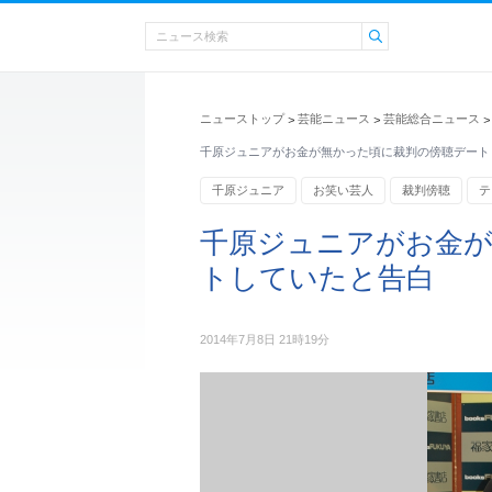
ニューストップ
芸能ニュース
芸能総合ニュース
>
>
>
千原ジュニアがお金が無かった頃に裁判の傍聴デート
千原ジュニア
お笑い芸人
裁判傍聴
テ
千原ジュニアがお金が
トしていたと告白
2014年7月8日 21時19分