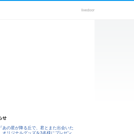
livedoor
らせ
『あの星が降る丘で、君とまた出会いた
』オリジナルグッズを3名様にプレゼン