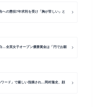
告への懲役7年求刑を受け「胸が苦しい」と
白…全英女子オープン優勝賞金は「円でお願
Gワード」で厳しい指摘され…岡村隆史、顔