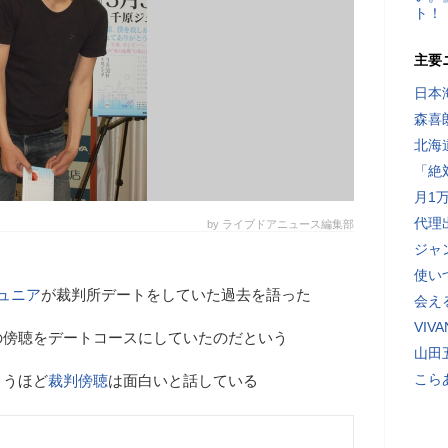
ト！
主要
日本
森喜
北海
「絶
月1
代理
by ライブドアニュース編集部
ジャ
使い
ュニア
が裁判所デートをしていた過去を語った
会え
VI
の傍聴をデートコースにしていたのだという
山田
こら
まうほど
裁判傍聴
は面白いと話している