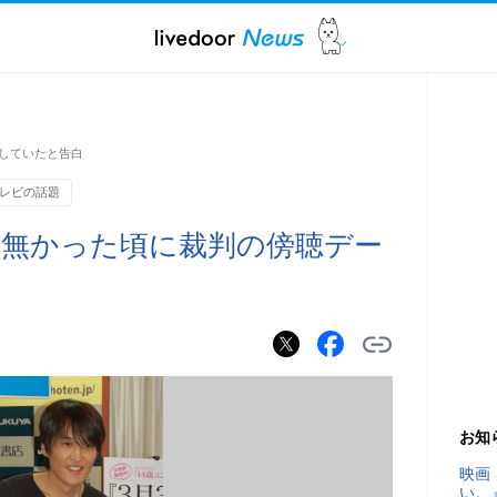
していたと告白
レビの話題
無かった頃に裁判の傍聴デー
お知
映画
い。