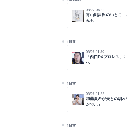
08/07 06:34
青山剛昌氏のいとこ・
みも
1日前
08/06 11:30
「西口DXプロレス」
へ
1日前
08/06 11:22
加藤夏希が夫との馴れ
ンで…」
1日前