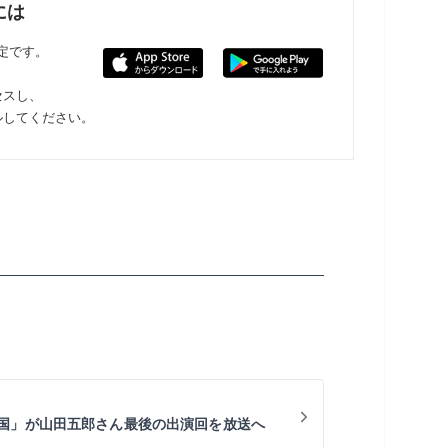
には
限定です。
セスし、
ルしてください。
国」が山田五郎さん最後の出演回を放送へ