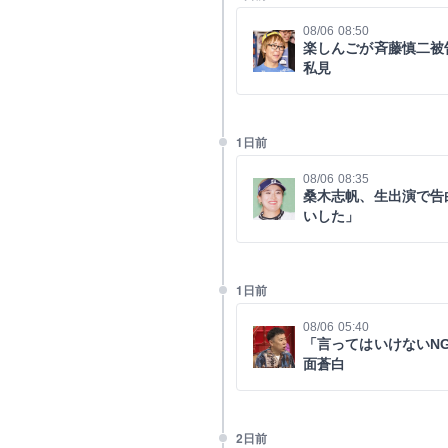
08/06 08:50
楽しんごが斉藤慎二被
私見
1日前
08/06 08:35
桑木志帆、生出演で告
いした」
1日前
08/06 05:40
「言ってはいけないN
面蒼白
2日前