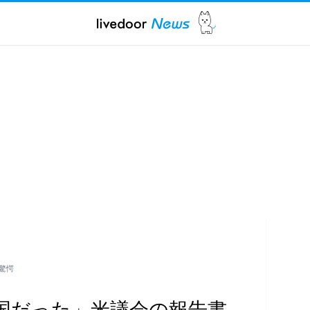
驚愕
国だった」米議会の報告書