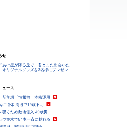
らせ
『あの星が降る丘で、君とまた出会いた
』オリジナルグッズを3名様にプレゼン
ニュース
K、新施設「情報棟」本格運用
岳に遺体 周辺で19歳不明
を覗くため敷地侵入 49歳男
ョウ並木で54本一斉に枯れる
県職員、報道対応で喫煙