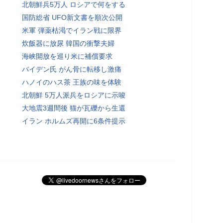
北朝鮮兵5万人 ロシアで何をする
国防総省 UFO新文書を順次公開
米軍 弾薬枯渇でイラン戦に限界
炊飯器に放尿 韓国の衝撃夫婦
海峡開放を巡り米に補償要求
バイデン氏 がん骨に転移し激痛
ハノイのハス茶 王族の味を体験
北朝鮮 5万人派兵をロシアに示唆
大地震3週間後 猫が瓦礫から生還
イラン ホルムズ再開に6条件提示