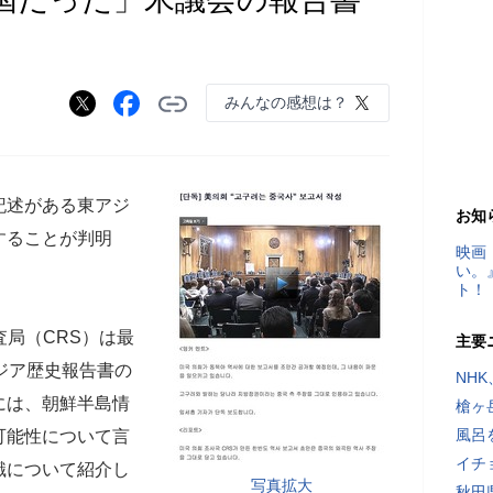
みんなの感想は？
記述がある東アジ
お知
することが判明
映画
い。
ト！
査局（CRS）は最
主要
ジア歴史報告書の
NH
には、朝鮮半島情
槍ヶ
風呂
可能性について言
イチ
識について紹介し
写真拡大
秋田