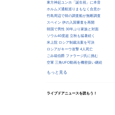
東方神起ユンホ「誕生祝」に本音
ホルムズ通航巡りまもなく合意か
竹島周辺で韓の調査船が無断調査
スペイン 伊の入国審査を再開
韓国で男性 30年ぶり家族と対面
ソウル40度超 立秋も猛暑続く
米上院 ロシア制裁法案を可決
ロシアがキーウ攻撃 4人死亡
ごみ箱伯爵 ファラージ氏に挑む
空軍 三角UFO動画を機密扱い継続
もっと見る
ライブドアニュースを読もう！