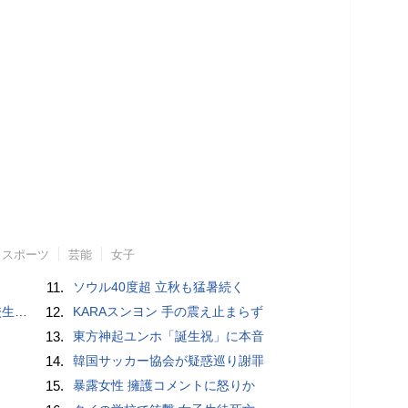
スポーツ
芸能
女子
11.
ソウル40度超 立秋も猛暑続く
しい」
12.
KARAスンヨン 手の震え止まらず
13.
東方神起ユンホ「誕生祝」に本音
14.
韓国サッカー協会が疑惑巡り謝罪
15.
暴露女性 擁護コメントに怒りか