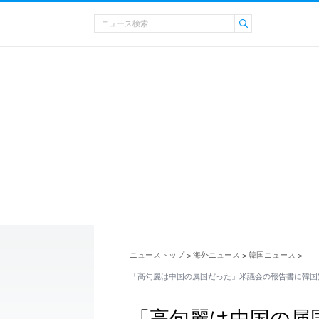
ニューストップ
海外ニュース
韓国ニュース
>
>
>
「高句麗は中国の属国だった」米議会の報告書に韓国
「高句麗は中国の属