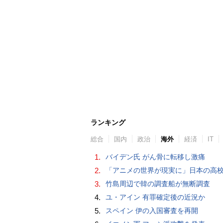
ランキング
総合
国内
政治
海外
経済
IT
1.
バイデン氏 がん骨に転移し激痛
2.
「アニメの世界が現実に」日本の高校生の様子に中国ネット「青春」「うらやま
3.
竹島周辺で韓の調査船が無断調査
4.
ユ・アイン 有罪確定後の近況か
5.
スペイン 伊の入国審査を再開