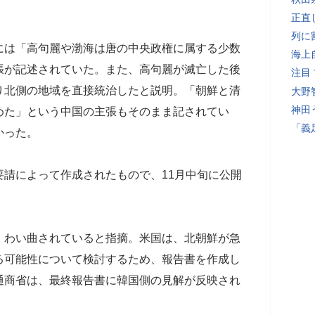
正直
列に
には「高句麗や渤海は唐の中央政権に属する少数
海上
張が記述されていた。また、高句麗が滅亡した後
注目
り北側の地域を直接統治したと説明。「朝鮮と清
大野
神田
めた」という中国の主張もそのまま記されてい
「義
かった。
請によって作成されたもので、11月中旬に公開
、わい曲されていると指摘。米国は、北朝鮮が急
る可能性について検討するため、報告書を作成し
通商省は、最終報告書に韓国側の見解が反映され