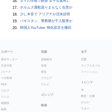
16.
タイの学校で銃撃 女子生徒死亡
17.
ホルムズ通航巡りまもなく合意か
18.
少し本音で アリアナが活休説明
19.
パキスタン、警察隊が千人殺害か
20.
韓国人YouTuber 帰化宣言を撤回
スポーツ
芸能
女子
海外サッカー
芸能総合
恋愛
日本代表
音楽
ライフスタイル
Jリーグ
韓流
ファッション
プロ野球
グラビア
トレンド
MLB
テレビ
本
ゴルフ
ゴシップ
教育・仕事
テニス
からだ
格闘技
映画
マネー
競馬