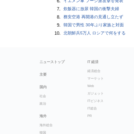
6.
イエメン軍 フーシ派攻撃を発表
7.
炊飯器に放尿 韓国の衝撃夫婦
8.
務安空港 再開港の見通し立たず
9.
韓国で男性 30年ぶり家族と対面
10.
北朝鮮兵5万人 ロシアで何をする
ニューストップ
IT 経済
経済総合
主要
マーケット
Web
国内
ガジェット
社会
ITビジネス
政治
IT総合
海外
PR
海外総合
韓国