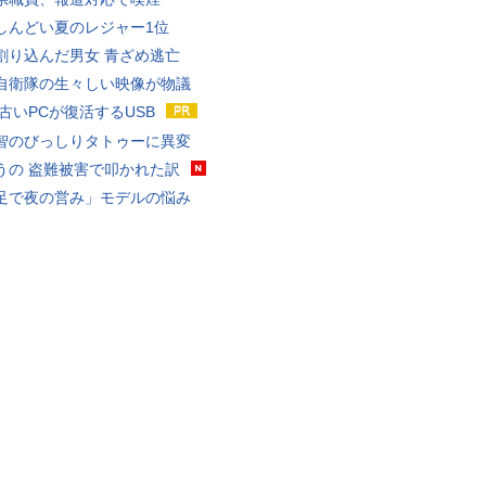
しんどい夏のレジャー1位
割り込んだ男女 青ざめ逃亡
自衛隊の生々しい映像が物議
 古いPCが復活するUSB
智のびっしりタトゥーに異変
うの 盗難被害で叩かれた訳
足で夜の営み」モデルの悩み