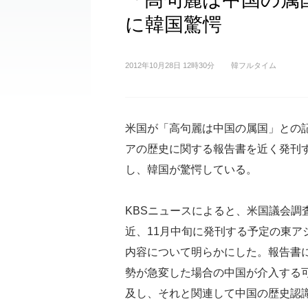
に韓国驚愕
2012年10月28日 12時30分
韓フルタイム
米国が「高句麗は中国の属国」との
アの歴史に関する報告書を近く発刊
し、韓国が驚愕している。
KBSニュースによると、米国議会調
近、11月中旬に発刊する予定の東ア
内容について明らかにした。報告書
勢が急変した場合の中国が介入する
及し、それと関連して中国の歴史認