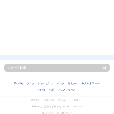
Peachy
ブログ
ショッピング
バンク
みんかぶ
みんかぶChoice
Kstyle
株探
プレスリリース
運営会社
利用規約
プライバシーポリシー
livedoorお客様サポートセンター
livedoor
コンテンツ・広告ポリシー