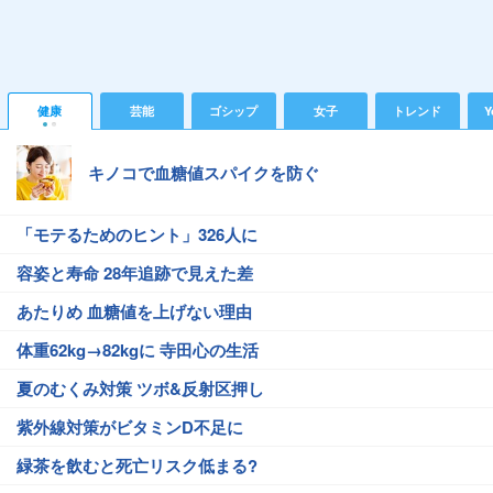
健康
芸能
ゴシップ
女子
トレンド
Y
キノコで血糖値スパイクを防ぐ
「モテるためのヒント」326人に
容姿と寿命 28年追跡で見えた差
あたりめ 血糖値を上げない理由
体重62kg→82kgに 寺田心の生活
夏のむくみ対策 ツボ&反射区押し
紫外線対策がビタミンD不足に
緑茶を飲むと死亡リスク低まる?