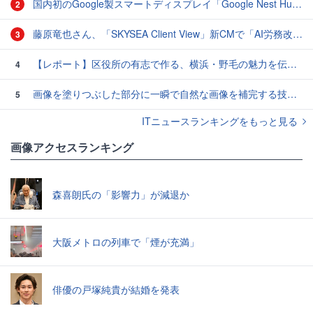
国内初のGoogle製スマートディスプレイ「Google Nest Hub」実機レビュー！
2
藤原竜也さん、「SKYSEA Client View」新CMで「AI労務改善」をアピール 働き方をAIが分析したら「すぐに休んで」と言われる？
3
【レポート】区役所の有志で作る、横浜・野毛の魅力を伝えるCM
4
画像を塗りつぶした部分に一瞬で自然な画像を補完する技術を早稲田大学の研究者が開発
5
ITニュースランキングをもっと見る
画像アクセスランキング
森喜朗氏の「影響力」が減退か
大阪メトロの列車で「煙が充満」
俳優の戸塚純貴が結婚を発表