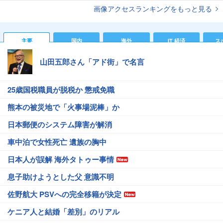
画像アクセスランキングをもっと見る
主要
国内
海外
IT 経済
ス
山田五郎さん「アド街」で名言
25歳国税職員が脱税か 懲戒免職
熊本の被災地で「火事場泥棒」か
日本郵便のシステム障害が解消
車中泊で女性死亡 遺族の胸中
日本人が誤解 海外タトゥー事情
息子助けようとした父 意識不明
佐野航大 PSVへの完全移籍が決定
ケニア人と結婚「差別」のリアル