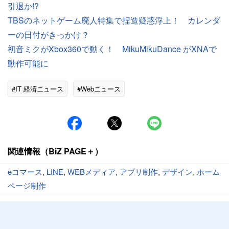
引退か!?
TBSのネットゲーム廃人特集で捏造疑惑浮上！ カレンダ
ーの日付がきっかけ？
初音ミクがXbox360で動く！ MikuMikuDance がXNAで
動作可能に
#IT 経済ニュース
#Webニュース
関連情報（BiZ PAGE＋）
eコマース
,
LINE
,
WEBメディア
,
アプリ制作
,
デザイン
,
ホーム
ページ制作