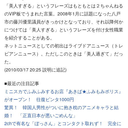
「美人すぎる」というフレーズはもともとは２ちゃんねる
のVIP板でうまれた言葉。2008年1月に話題になった八戸
市の藤川優里議員がきっかけとなっており、それ以降何か
につけては「美人すぎる」というフレーズを付け女性職業
を紹介することがある。
ネットニュースとしての初出はライブドアニュース（トレ
ビアンニュース）。ただしこのときは「美人過ぎて」だっ
た。
(2010/03/17 20:25 説明に追記)
■最近の注目記事
ミニスカでふみふみするお店『あきば★ふみもみポリス』
がオープン！ 往復ビンタ1000円
驚異！ 韓国人男性がついに抱き枕のアニメキャラと結
婚！ 「正直日本が悪いごめんな」
2chで有名な「ぼっさん」とコンタクト取れず！ 完全に