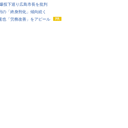
原爆投下巡り広島市長を批判
刑の「終身刑化」傾向続く
竜也「労務改善」をアピール