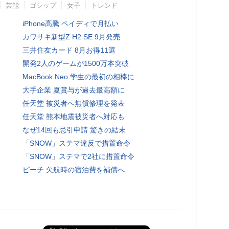
芸能
ゴシップ
女子
トレンド
iPhone高騰 ペイディで月払い
カワサキ新型Z H2 SE 9月発売
三井住友カード 8月お得11選
開発2人のゲームが1500万本突破
MacBook Neo 学生の最初の相棒に
大手企業 夏賞与が過去最高額に
任天堂 被災者へ無償修理を発表
任天堂 熊本地震被災者へ対応も
なぜ14回も忌引申請 驚きの結末
「SNOW」ステマ違反で措置命令
「SNOW」ステマで2社に措置命令
ピーチ 欠航時の宿泊費を補償へ