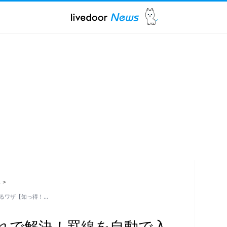
ス
>
るワザ【知っ得！…
れで解決！罫線を自動で入