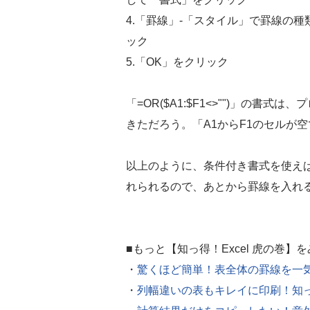
4.「罫線」-「スタイル」で罫線の
ック
5.「OK」をクリック
「=OR($A1:$F1<>"")」の
きただろう。「A1からF1のセルが
以上のように、条件付き書式を使え
れられるので、あとから罫線を入れ
■もっと【知っ得！Excel 虎の巻】
・
驚くほど簡単！表全体の罫線を一
・
列幅違いの表もキレイに印刷！知