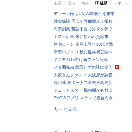
主要
国内
海外
IT 経済
スポーツ
ディーン氏ら4人 AI新会社を創業
外貨保険 円安で評価額が上振れ
円安副業 英語不要で外貨を稼ぐ
トロン計画 米に狙われた顛末
住宅ローン 金利上昇で30代直撃
新型パジェロ 秋に世界初公開へ
ドコモ U15向け新プラン発表
メタ開発AI 意図せず他社に侵入
大家さんファンド 大阪府が調査
経団連 夏ボーナス過去最高更新
ジェットスター 機内棚が有料に
SNOWアプリ ステマで措置命令
もっと見る