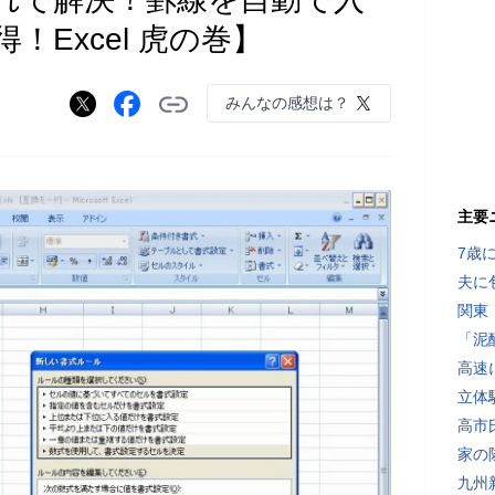
Excel 虎の巻】
みんなの感想は？
主要
7歳
夫に
関東
「泥
高速
立体
高市
家の
九州