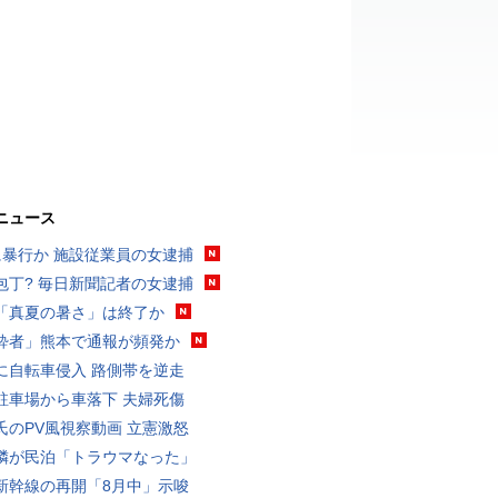
ニュース
に暴行か 施設従業員の女逮捕
包丁? 毎日新聞記者の女逮捕
「真夏の暑さ」は終了か
酔者」熊本で通報が頻発か
に自転車侵入 路側帯を逆走
駐車場から車落下 夫婦死傷
氏のPV風視察動画 立憲激怒
隣が民泊「トラウマなった」
新幹線の再開「8月中」示唆