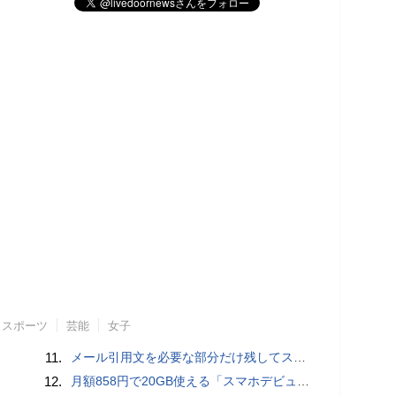
スポーツ
芸能
女子
11.
メール引用文を必要な部分だけ残してスッキリ返信するiPhoneメールの便利技：iPhone Tips
12.
月額858円で20GB使える「スマホデビュープラン U15」ドコモが提供、ahamoも割引になる親子割も