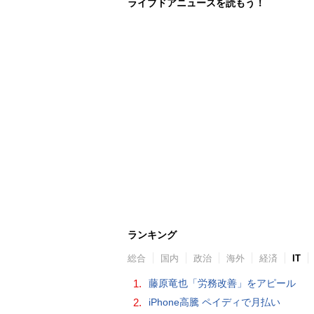
ライブドアニュースを読もう！
ランキング
総合
国内
政治
海外
経済
IT
1.
藤原竜也「労務改善」をアピール
2.
iPhone高騰 ペイディで月払い