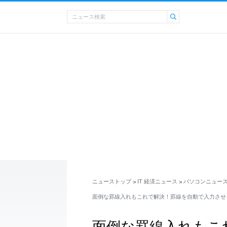
ニューストップ
IT 経済ニュース
パソコンニュー
>
>
面倒な罫線入れもこれで解決！罫線を自動で入力させ
面倒な罫線入れもこ