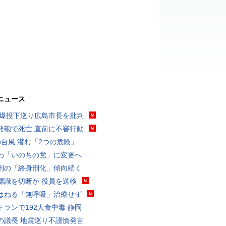
ニュース
原爆投下巡り広島市長を批判
発砲で死亡 直前に不審行動
の台風 潜む「2つの危険」
わ「いのちの党」に変更へ
刑の「終身刑化」傾向続く
標識を切断か 役員を送検
はねる「無呼吸」治療せず
トランで192人食中毒 静岡
の議長 地震巡り不謹慎発言