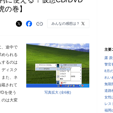
虎の巻】
みんなの感想は？
に、途中で
主要
求められる
露 
入するのは
警官
、ディスク
8月
。また、ネ
れい
無期
内蔵されて
道路
VDを使う
写真拡大 (全6枚)
女性
くのは大変
レス
福岡