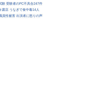
試験 受験者のPC不具合247件
キ露店 うなぎで食中毒14人
K職員性被害 出演者に怒りの声