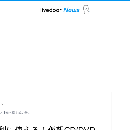
ス
>
イブ【知っ得！虎の巻…
に使える！仮想CD/DVD