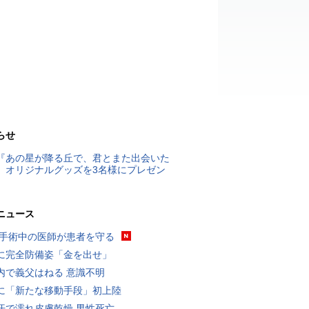
らせ
『あの星が降る丘で、君とまた出会いた
』オリジナルグッズを3名様にプレゼン
ニュース
 手術中の医師が患者を守る
に完全防備姿「金を出せ」
内で義父はねる 意識不明
に「新たな移動手段」初上陸
汗で濡れ皮膚乾燥 男性死亡