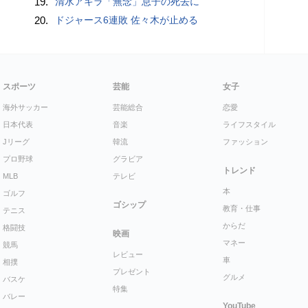
19.
清水アキラ「無念」息子の死去に
20.
ドジャース6連敗 佐々木が止める
スポーツ
芸能
女子
海外サッカー
芸能総合
恋愛
日本代表
音楽
ライフスタイル
Jリーグ
韓流
ファッション
プロ野球
グラビア
トレンド
MLB
テレビ
本
ゴルフ
ゴシップ
教育・仕事
テニス
からだ
格闘技
映画
マネー
競馬
レビュー
車
相撲
プレゼント
グルメ
バスケ
特集
バレー
YouTube