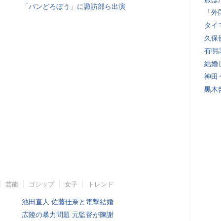
「パンどろぼう」に諏訪部ら出演
「外
タイ
久保
有明
結婚
神田
黒木
芸能
ゴシップ
女子
トレンド
池田直人 佐藤佳奈と電撃結婚
広陵の暴力問題 元監督が陳謝