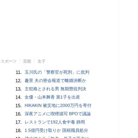
スポーツ
芸能
女子
11.
玉川氏の「警察官が死刑」に批判
12.
趣里 夫の密会報道で離婚決断か
13.
主犯格とされる男 無期懲役判決
14.
女優・山本舞香 第1子を出産
15.
HIKAKIN 被災地に2000万円を寄付
16.
深夜アニメに喫煙描写 BPOで議論
17.
レストランで192人食中毒 静岡
18.
1.5億円受け取りか 国税職員処分