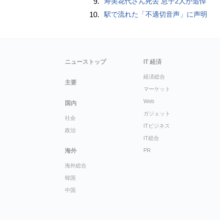
9.
寿美花代さん死去 息子2人が追悼
10.
駅で流れた「不適切音声」に声明
ニューストップ
IT 経済
経済総合
主要
マーケット
Web
国内
ガジェット
社会
ITビジネス
政治
IT総合
海外
PR
海外総合
韓国
中国