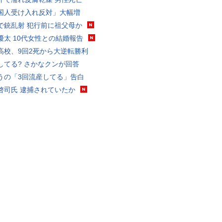
国人受け入れ反対」大幅増
で銃乱射 犯行前に祖父母か
優太 10代女性との結婚報告
高校、9回2死から大逆転勝利
してる? さかなクンが回答
うの「3回流産してる」告白
啓司氏 逮捕されていたか