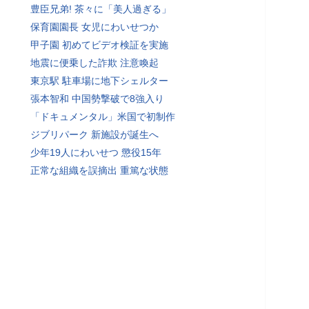
豊臣兄弟! 茶々に「美人過ぎる」
保育園園長 女児にわいせつか
甲子園 初めてビデオ検証を実施
地震に便乗した詐欺 注意喚起
東京駅 駐車場に地下シェルター
張本智和 中国勢撃破で8強入り
「ドキュメンタル」米国で初制作
ジブリパーク 新施設が誕生へ
少年19人にわいせつ 懲役15年
正常な組織を誤摘出 重篤な状態