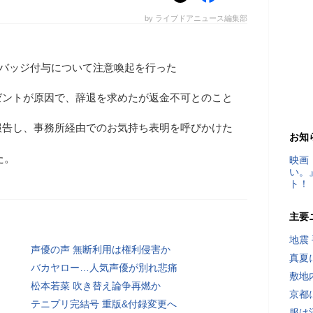
by ライブドアニュース編集部
証バッジ付与について注意喚起を行った
ゼントが原因で、辞退を求めたが返金不可とのこと
報告し、事務所経由でのお気持ち表明を呼びかけた
お知
た。
映画
い。
ト！
主要
地震
声優の声 無断利用は権利侵害か
真夏
バカヤロー…人気声優が別れ悲痛
敷地
松本若菜 吹き替え論争再燃か
京都
テニプリ完結号 重版&付録変更へ
服は