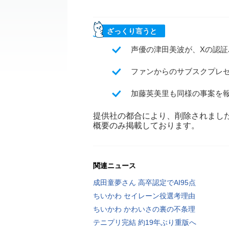
ざっくり言うと
声優の津田美波が、Xの認
ファンからのサブスクプレ
加藤英美里も同様の事案を
提供社の都合により、削除されまし
概要のみ掲載しております。
関連ニュース
成田童夢さん 高卒認定でAI95点
ちいかわ セイレーン役選考理由
ちいかわ かわいさの裏の不条理
テニプリ完結 約19年ぶり重版へ