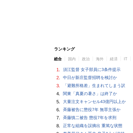
ランキング
総合
国内
政治
海外
経済
IT
1.
須江監督 女子部員に3条件提示
2.
中日が新庄監督招聘を検討か
3.
「避難所格差」生まれてしまう訳
4.
関東「真夏の暑さ」は終了か
5.
大量注文キャンセル43億円以上か
6.
斉藤被告に懲役7年 無罪主張か
7.
斉藤慎二被告 懲役7年を求刑
8.
正常な組織を誤摘出 重篤な状態