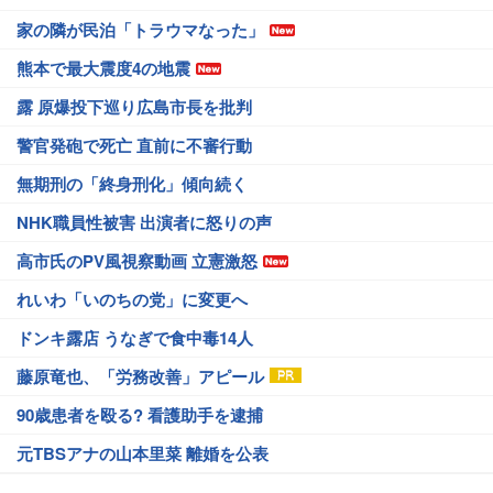
家の隣が民泊「トラウマなった」
熊本で最大震度4の地震
露 原爆投下巡り広島市長を批判
警官発砲で死亡 直前に不審行動
無期刑の「終身刑化」傾向続く
NHK職員性被害 出演者に怒りの声
高市氏のPV風視察動画 立憲激怒
れいわ「いのちの党」に変更へ
ドンキ露店 うなぎで食中毒14人
藤原竜也、「労務改善」アピール
90歳患者を殴る? 看護助手を逮捕
元TBSアナの山本里菜 離婚を公表