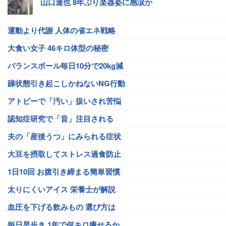
山口達也 8年ぶり楽器姿に感涙か
運動より代謝 人体の省エネ戦略
大食い女子 46キロ体型の秘密
バランスボール毎日10分で20kg減
躁状態引き起こしかねないNG行動
アトピーで「汚い」扱いされ苦悩
認知症研究で「音」注目される
夫の「産後うつ」にみられる症状
大豆を摂取してストレス過食防止
1日10回 お腹引き締まる簡単習慣
太りにくいアイス 栄養士が解説
血圧を下げる飲みもの 選び方は
毎日早歩き 1年で何キロ痩せるか