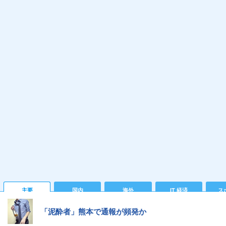
主要
国内
海外
IT 経済
ス
「泥酔者」熊本で通報が頻発か