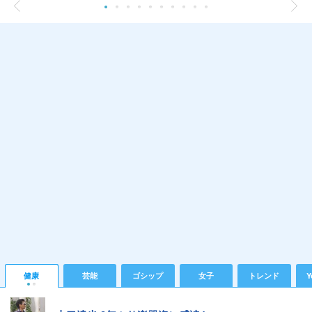
健康
芸能
ゴシップ
女子
トレンド
Y