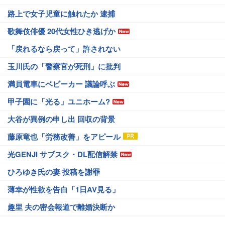
路上で女子児童に触れたか 逮捕
歌舞伎俳優 20代女性ひき逃げか
「戻れるなら戻って」許されない
玉川氏の「警察官が死刑」に批判
満員電車にベビーカー 議論呼ぶ
甲子園に「光る」ユニホーム?
大谷が異例の申し出 回収の背景
藤原竜也「労務改善」をアピール
光GENJI サブスク・DL配信解禁
ひろゆき氏の妻 投稿を謝罪
薄幸が性欲を告白「1日AV見る」
趣里 夫の密会報道で離婚決断か