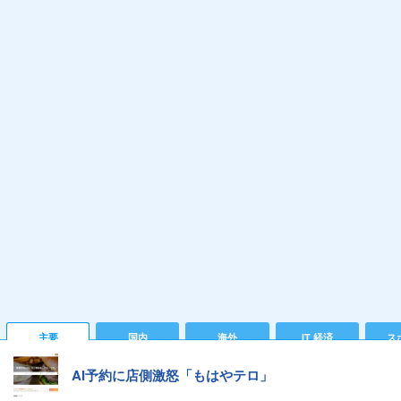
主要
国内
海外
IT 経済
ス
AI予約に店側激怒「もはやテロ」