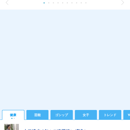
健康
芸能
ゴシップ
女子
トレンド
Y