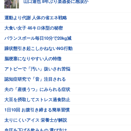
山口達也 8年ぶり楽器姿に感涙か
運動より代謝 人体の省エネ戦略
大食い女子 46キロ体型の秘密
バランスボール毎日10分で20kg減
躁状態引き起こしかねないNG行動
脳梗塞になりやすい人の特徴
アトピーで「汚い」扱いされ苦悩
認知症研究で「音」注目される
夫の「産後うつ」にみられる症状
大豆を摂取してストレス過食防止
1日10回 お腹引き締まる簡単習慣
太りにくいアイス 栄養士が解説
血圧を下げる飲みもの 選び方は